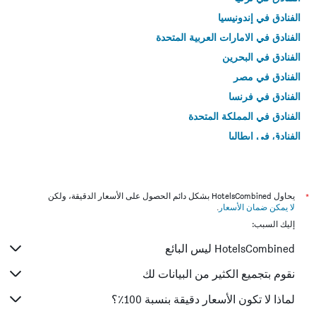
الفنادق في إندونيسيا
الفنادق في الامارات العربية المتحدة
الفنادق في البحرين
الفنادق في مصر
الفنادق في فرنسا
الفنادق في المملكة المتحدة
الفنادق في إيطاليا
الفنادق في تايلاند
*
يحاول HotelsCombined بشكل دائم الحصول على الأسعار الدقيقة، ولكن
لا يمكن ضمان الأسعار
.
إليك السبب:
HotelsCombined ليس البائع
نقوم بتجميع الكثير من البيانات لك
لماذا لا تكون الأسعار دقيقة بنسبة 100٪؟