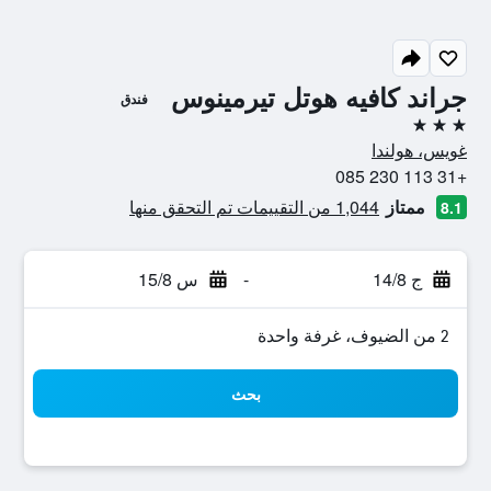
جراند كافيه هوتل تيرمينوس
فندق
3 نجوم
غويس، هولندا
+31 113 230 085
ممتاز
1,044 من التقييمات تم التحقق منها
8.1
ج 14/8
-
س 15/8
2 من الضيوف، غرفة واحدة
بحث