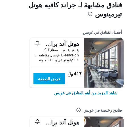
فنادق مشابهة لـ جراند كافيه هوتل
تيرمينوس
أفضل الفنادق في غويس
هوتل آند براسيري كاتوين
4 نجوم
ممتاز 9.1
Bleekveld 9, غويس, مقاطعة زيلاند, هولندا
0.0 كيلومتر عن وسط المدينة
417 ﷼
عرض الصفقة
شاهد المزيد من أهم الفنادق في غويس
فنادق رخيصة في غويس
هوتل آند براسيري كاتوين