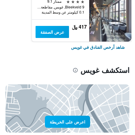
4 نجوم
ممتاز 9.1
Bleekveld 9, غويس, مقاطعة زيلاند, هولندا
0.1 كيلومتر عن وسط المدينة
417 ﷼
عرض الصفقة
شاهد أرخص الفنادق في غويس
استكشف غويس
اعرض على الخريطة