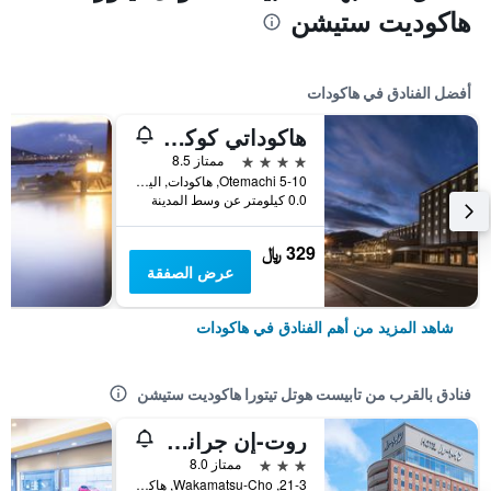
هاكوديت ستيشن
أفضل الفنادق في هاكودات
هاكوداتي كوكساي هوتل
4 نجوم
ممتاز 8.5
5-10 Otemachi, هاكودات, اليابان
0.0 كيلومتر عن وسط المدينة
329 ﷼
عرض الصفقة
شاهد المزيد من أهم الفنادق في هاكودات
فنادق بالقرب من تابيست هوتل تيتورا هاكوديت ستيشن
روت-إن جرانتيا هاكودات إكيماي
3 نجوم
ممتاز 8.0
21-3, Wakamatsu-Cho, هاكودات, اليابان