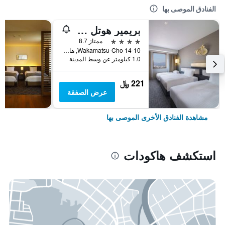
الفنادق الموصى بها
بريمير هوتل - كابين بريزيدنت - هاكوديتي
4 نجوم
ممتاز 8.7
14-10 Wakamatsu-Cho, هاكودات, اليابان
1.0 كيلومتر عن وسط المدينة
221 ﷼
عرض الصفقة
مشاهدة الفنادق الأخرى الموصى بها
استكشف هاكودات