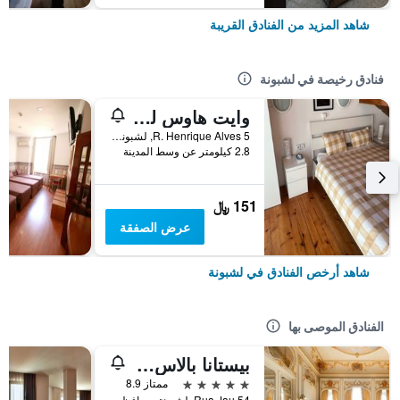
شاهد المزيد من الفنادق القريبة
فنادق رخيصة في لشبونة
وايت هاوس ليزبون هوستل
R. Henrique Alves 5, لشبونة, محافظة لشبونة, البرتغال
2.8 كيلومتر عن وسط المدينة
151 ﷼
عرض الصفقة
شاهد أرخص الفنادق في لشبونة
الفنادق الموصى بها
بيستانا بالاس ليسبوا هوتل آند ناشونال مونومنت - ذا ليدينج هوتلز أوف ذا وورلد
5 نجوم
ممتاز 8.9
Rua Jau 54, لشبونة, محافظة لشبونة, البرتغال