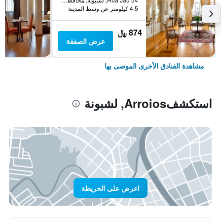
4.5 كيلومتر عن وسط المدينة
874 ﷼
عرض الصفقة
مشاهدة الفنادق الأخرى الموصى بها
استكشفArroios, لشبونة
اعرض على الخريطة