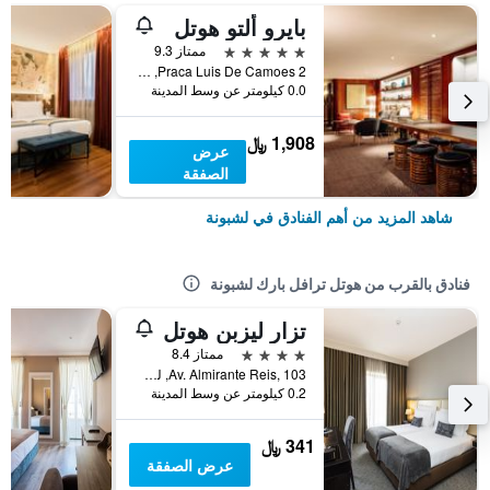
بايرو ألتو هوتل
5 نجوم
ممتاز 9.3
Praca Luis De Camoes 2, لشبونة, محافظة لشبونة, البرتغال
0.0 كيلومتر عن وسط المدينة
1,908 ﷼
عرض
الصفقة
شاهد المزيد من أهم الفنادق في لشبونة
فنادق بالقرب من هوتل ترافل بارك لشبونة
تزار ليزبن هوتل
4 نجوم
ممتاز 8.4
Av. Almirante Reis, 103, لشبونة, محافظة لشبونة, البرتغال
0.2 كيلومتر عن وسط المدينة
341 ﷼
عرض الصفقة