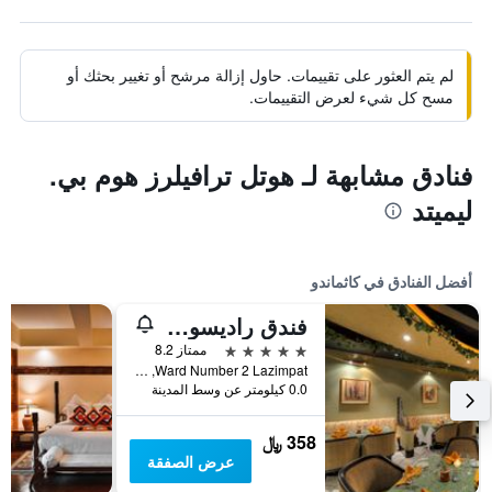
لم يتم العثور على تقييمات. حاول إزالة مرشح أو تغيير بحثك أو
مسح كل شيء لعرض التقييمات.
فنادق مشابهة لـ هوتل ترافيلرز هوم بي.
ليميتد
أفضل الفنادق في كاثماندو
فندق راديسون كاتماندو
5 نجوم
ممتاز 8.2
Ward Number 2 Lazimpat, كاثماندو, نيبال
0.0 كيلومتر عن وسط المدينة
358 ﷼
عرض الصفقة