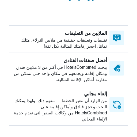
الملايين من التعليقات
تقييمات وتعليقات حقيقية من ملايين النزلاء، مثلك
تمامًا. احجز إقامتك المثالية بكل ثقة!
أفضل صفقات الفنادق
يبحث HotelsCombined في أكثر من 3 ملايين فندق
ومكان إقامة ويجمعهم في مكان واحد حتى تتمكن من
مقارنة أماكن الإقامة المثالية.
إلغاء مجاني
من الوارد أن تتغير الخطط — نتفهم ذلك. ولهذا يمكنك
البحث وحجز فنادق وأماكن إقامة على
HotelsCombined من وكالات السفر التي تقدم خدمة
الإلغاء المجاني