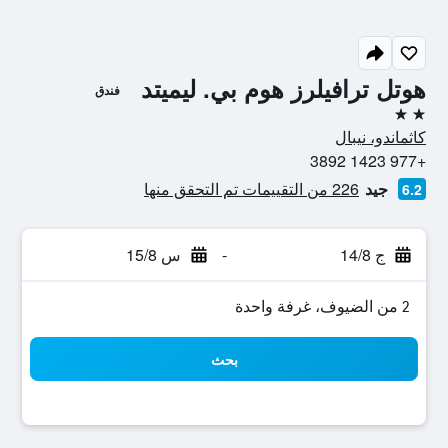
هوتل ترافيلرز هوم بي. ليميتد
فندق
2 نجمتين
كاثماندو، نيبال
+977 1423 3892
جيد
226 من التقييمات تم التحقق منها
6.2
ج 14/8
-
س 15/8
2 من الضيوف، غرفة واحدة
بحث