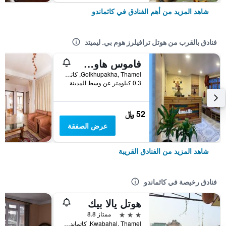
شاهد المزيد من أهم الفنادق في كاثماندو
فنادق بالقرب من هوتل ترافيلرز هوم بي. ليميتد
فاموس هاوس كاثماندو - هوستل
Golkhupakha, Thamel, كاثماندو, نيبال
0.3 كيلومتر عن وسط المدينة
52 ﷼
عرض الصفقة
شاهد المزيد من الفنادق القريبة
فنادق رخيصة في كاثماندو
هوتل يالا بيك
3 نجوم
ممتاز 8.8
Kwabahal, Thamel, كاثماندو, نيبال