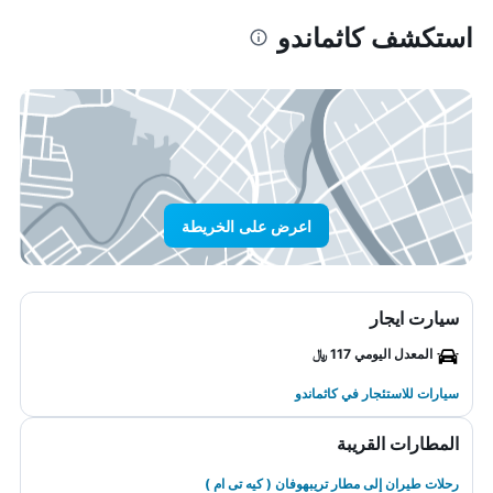
استكشف كاثماندو
اعرض على الخريطة
سيارت ايجار
المعدل اليومي 117 ﷼
سيارات للاستئجار في كاثماندو
المطارات القريبة
رحلات طيران إلى مطار تريبهوفان ( كيه تى ام )