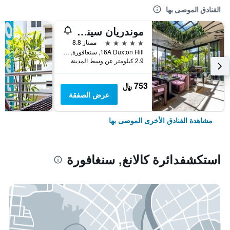
الفنادق الموصى بها
موندريان سينجابور دوكستون
5 نجوم
ممتاز 8.8
16A Duxton Hill, سنغافورة, سنغافورة
2.9 كيلومتر عن وسط المدينة
753 ﷼
عرض الصفقة
مشاهدة الفنادق الأخرى الموصى بها
استكشفدائرة كالانغ, سنغافورة