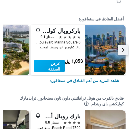
أفضل الفنادق في سنغافورة
باركرويال كوليكشن مارينا باي، سنغافورة
5 نجوم
ممتاز 9.1
6 Raffles Boulevard Marina Square, سنغافورة, سنغافورة
0.0 كيلومتر عن وسط المدينة
1,053 ﷼
عرض
الصفقة
شاهد المزيد من أهم الفنادق في سنغافورة
فنادق بالقرب من هوتل ترافلتيني داون تاون سينجابور، ترايدمارك
كوليكشن باي ويندام
بارك رويال أون بيتش رود، سنغافورة
4 نجوم
ممتاز 8.8
7500 Beach Road, سنغافورة, سنغافورة