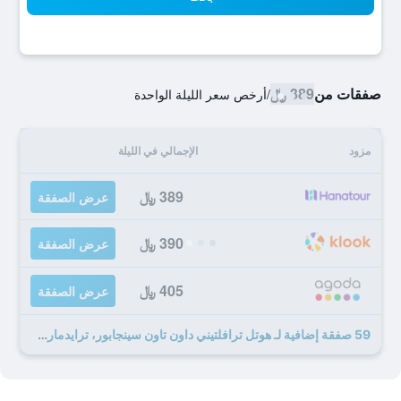
صفقات من
389 ﷼
/
أرخص سعر الليلة الواحدة
مزود
الإجمالي في الليلة
389 ﷼
عرض الصفقة
390 ﷼
عرض الصفقة
405 ﷼
عرض الصفقة
59 صفقة إضافية لـ هوتل ترافلتيني داون تاون سينجابور، ترايدمارك كوليكشن باي ويندام