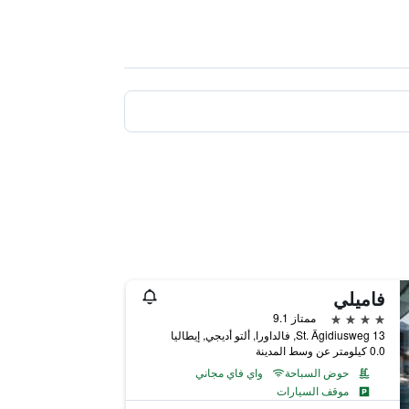
فاميلي
4 نجوم
ممتاز 9.1
St. Ägidiusweg 13, فالداورا, ألتو أديجي, إيطاليا
0.0 كيلومتر عن وسط المدينة
حوض السباحة
واي فاي مجاني
موقف السيارات