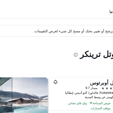
ة مرشح أو تغيير بحثك أو مسح كل شيء لعرض التقييمات.
تل ترينكر
ل أوبرتوس
ممتاز 9.7
فالداورا, ألتو أديجي, إيطاليا
حوض السباحة
واي فاي مجاني
موقف السيارات