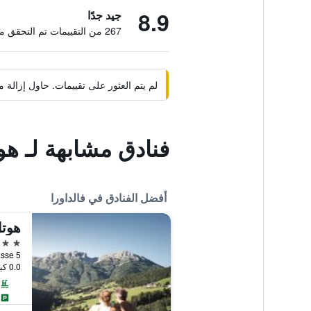
8.9
جيد جدًا
267 من التقييمات تم التحقق منها
لم يتم العثور على تقييمات. حاول إزال
فنادق مشابهة لـ هو
أفضل الفنادق في فالداورا
هوت
5 نجوم
Furkelstrasse 5, 
0.0 كيلومتر عن وسط المدينة