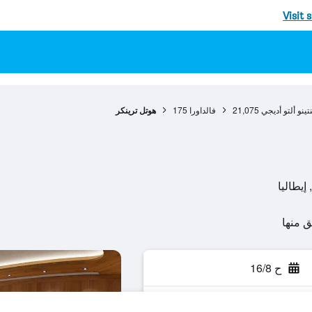
Visit 
تينو ألتو أديجي
21,075
فالداورا
175
هوتل ترينكر
ح 16/8