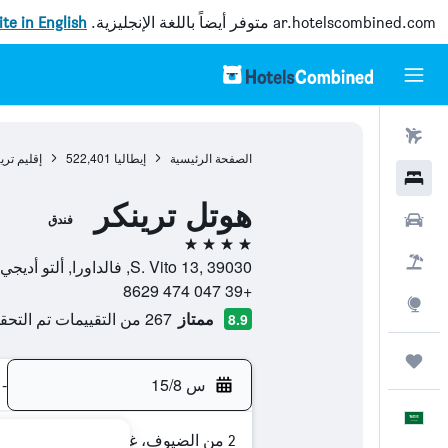
ar.hotelscombined.com
متوفر أيضاً باللغة الإنجليزية.
site in English
رحلات طيران
الصفحة الرئيسية
إيطاليا
522,401
إقليم ترين
فنادق
هوتل ترينكر
سيارات
فندق
4 نجوم
حزم العروض
S. Vito 13, 39030, فالداورا, ألتو أديجي, إيطاليا
+39 047 474 8629
استكشاف
ممتاز
267 من التقييمات تم التحقق منها
8.9
رحلات
س 15/8
-
العَرَبِيَّة
2 من الضيوف، غرفة واحدة