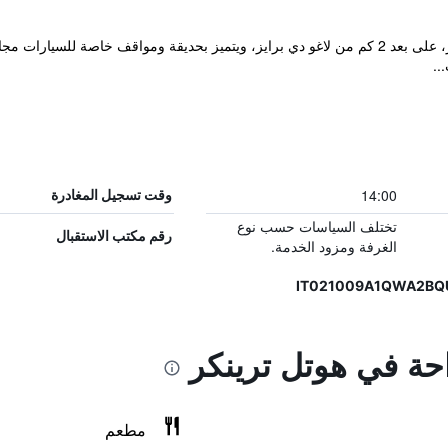
يقع مكان إقامة "Hotel Trenker" في براييز، على بعد 2 كم من لاغو دي برايز، ويتميز بحديقة وم
..
14:00
وقت تسجيل المغادرة
تختلف السياسات حسب نوع
رقم مكتب الاستقبال
الغرفة ومزود الخدمة.
احة في هوتل ترينكر
مطعم