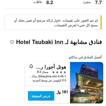
8.2
7.7
منفرد
عائلات
لم يتم العثور على تقييمات. حاول إزالة مرشح أو تغيير بحثك أو
مسح كل شيء لعرض التقييمات.
فنادق مشابهة لـ Hotel Tsubaki Inn
أفضل الفنادق في ساكاي
هوتل أجورا ريجنسي أوساكا ساكاي
4 نجوم
ممتاز 8.3
4-45-1 Ebisujima-cho, ساكاي, اليابان
0.0 كيلومتر عن وسط المدينة
181 ﷼
عرض الصفقة