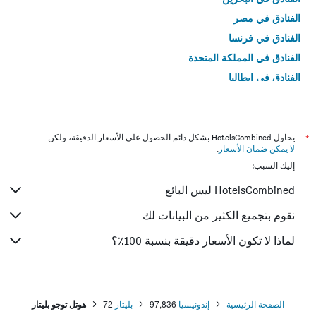
الفنادق في مصر
الفنادق في فرنسا
الفنادق في المملكة المتحدة
الفنادق في إيطاليا
الفنادق في تايلاند
*
يحاول HotelsCombined بشكل دائم الحصول على الأسعار الدقيقة، ولكن
لا يمكن ضمان الأسعار
.
إليك السبب:
HotelsCombined ليس البائع
نقوم بتجميع الكثير من البيانات لك
لماذا لا تكون الأسعار دقيقة بنسبة 100٪؟
الصفحة الرئيسية
إندونيسيا
97,836
بليتار
72
هوتل توجو بليتار