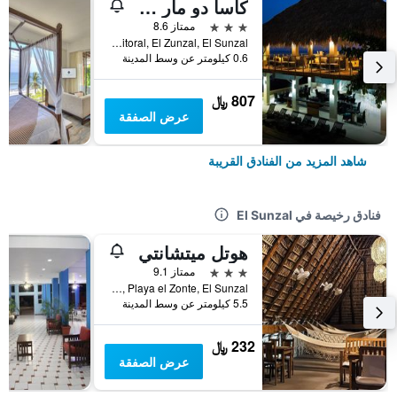
كاسا دو مار هوتل آند فيلاز
3 نجوم
ممتاز 8.6
KM. 43 Carretera Del Litoral, El Zunzal, El Sunzal, السلفادور
0.6 كيلومتر عن وسط المدينة
807 ﷼
عرض الصفقة
شاهد المزيد من الفنادق القريبة
فنادق رخيصة في El Sunzal
هوتل ميتشانتي
3 نجوم
ممتاز 9.1
Carreteta Litoral km 53, Playa el Zonte, El Sunzal, السلفادور
5.5 كيلومتر عن وسط المدينة
232 ﷼
عرض الصفقة