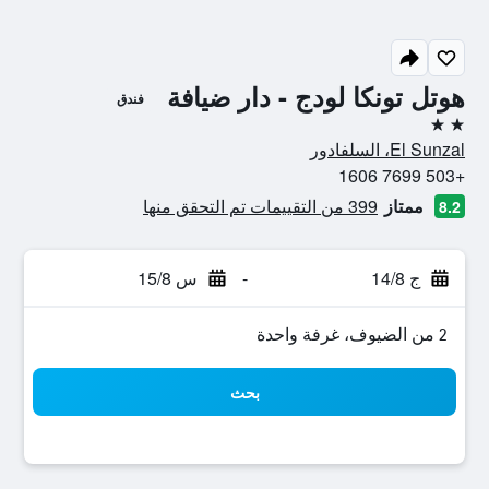
هوتل تونكا لودج - دار ضيافة
فندق
2 نجمتين
El Sunzal، السلفادور
+503 7699 1606
ممتاز
399 من التقييمات تم التحقق منها
8.2
ج 14/8
-
س 15/8
2 من الضيوف، غرفة واحدة
بحث