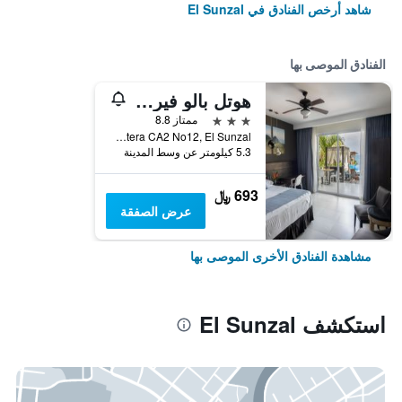
شاهد أرخص الفنادق في El Sunzal
الفنادق الموصى بها
هوتل بالو فيردي
3 نجوم
ممتاز 8.8
Km 53.5 Carretera CA2 No12, El Sunzal, السلفادور
5.3 كيلومتر عن وسط المدينة
693 ﷼
عرض الصفقة
مشاهدة الفنادق الأخرى الموصى بها
استكشف El Sunzal