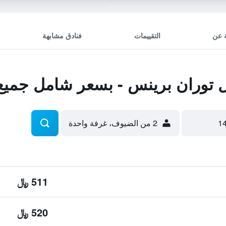
 عن
التقييمات
فنادق مشابهة
توران برينس - بسعر شامل جميع
2 من الضيوف، غرفة واحدة
511 ﷼
520 ﷼