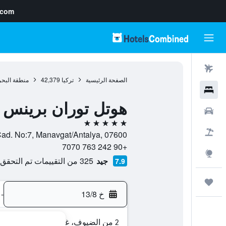
.com
رحلات طيران
الصفحة الرئيسية
تركيا
42,379
منطقة البحر
فنادق
هوتل توران برينس 
سيارات
5 نجوم
حزم العروض
i, Barbaros Cad. No:7, Manavgat/Antalya, 07600
+90 242 763 7070
استكشاف
جيد
325 من التقييمات تم التحقق منها
7.9
رحلات
خ 13/8
-
2 من الضيوف، غرفة واحدة