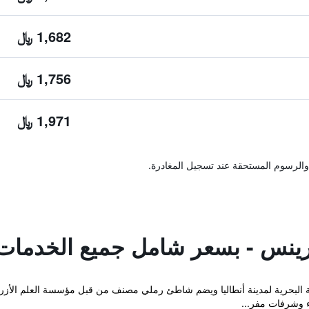
1,682 ﷼
1,756 ﷼
1,971 ﷼
والرسوم المستحقة عند تسجيل المغادرة.
رينس - بسعر شامل جميع الخدمات
هة البحرية لمدينة أنطاليا ويضم شاطئ رملي مصنف من قبل مؤسسة العلم الأزر
 وشرفات مفر...