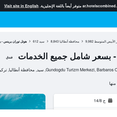
ar.hotelscombined
متوفر أيضاً باللغة الإنجليزية.
Visit site in English
 الأبيض المتوسط
9,982
محافظة أنطاليا
8,843
سيد
612
هوتل توران برينس - 
- بسعر شامل جميع الخدمات
فندق
Gundogdu Turizm Merkez, سيد, محافظة أنطاليا, تركيا
ج 14/8