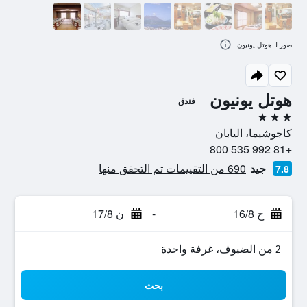
صور لـ هوتل يونيون
هوتل يونيون
فندق
3 نجوم
كاجوشيما، اليابان
+81 992 535 800
جيد
690 من التقييمات تم التحقق منها
7.8
ح 16/8
-
ن 17/8
2 من الضيوف، غرفة واحدة
بحث