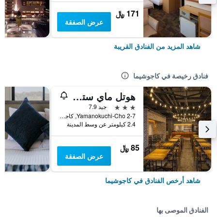
171 ﷼
عرض الصفقة
شاهد المزيد من الفنادق القريبة
فنادق رخيصة في كاجوشيما
هوتل ماي ستايز كاجوشيما تينمونكان
3 نجوم
جيد 7.9
Yamanokuchi-Cho 2-7, كاجوشيما, اليابان
2.4 كيلومتر عن وسط المدينة
85 ﷼
عرض الصفقة
شاهد أرخص الفنادق في كاجوشيما
الفنادق الموصى بها