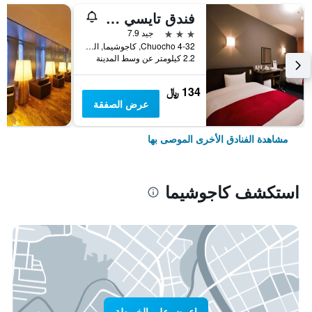
فندق تايسي أنيكس
3 نجوم
جيد 7.9
4-32 Chuocho, كاجوشيما, اليابان
2.2 كيلومتر عن وسط المدينة
134 ﷼
عرض الصفقة
مشاهدة الفنادق الأخرى الموصى بها
استكشف كاجوشيما
اعرض على الخريطة