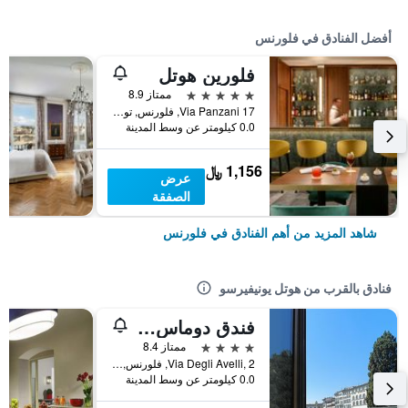
أفضل الفنادق في فلورنس
فلورين هوتل
5 نجوم
ممتاز 8.9
17 Via Panzani, فلورنس, توسكانا, إيطاليا
0.0 كيلومتر عن وسط المدينة
1,156 ﷼
عرض
الصفقة
شاهد المزيد من أهم الفنادق في فلورنس
فنادق بالقرب من هوتل يونيفيرسو
فندق دوماس فلورنتياي
4 نجوم
ممتاز 8.4
Via Degli Avelli, 2, فلورنس, توسكانا, إيطاليا
0.0 كيلومتر عن وسط المدينة