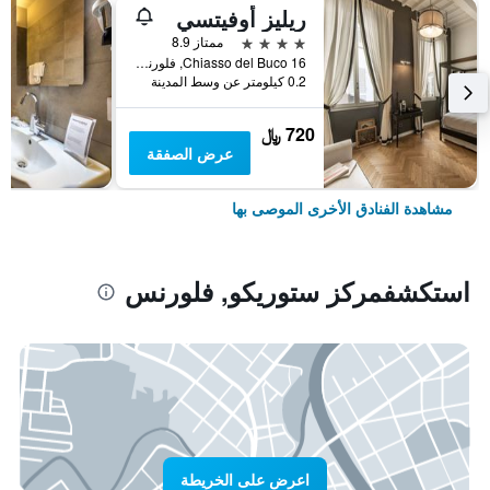
ريليز أوفيتسي
4 نجوم
ممتاز 8.9
Chiasso del Buco 16, فلورنس, توسكانا, إيطاليا
0.2 كيلومتر عن وسط المدينة
720 ﷼
عرض الصفقة
مشاهدة الفنادق الأخرى الموصى بها
استكشفمركز ستوريكو, فلورنس
اعرض على الخريطة