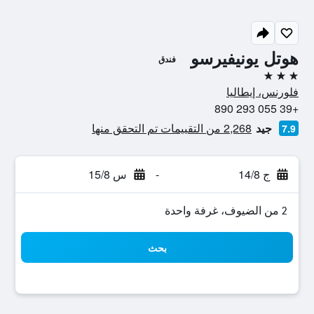
هوتل يونيفيرسو
فندق
3 نجوم
فلورنس، إيطاليا
+39 055 293 890
جيد
2,268 من التقييمات تم التحقق منها
7.9
ج 14/8
-
س 15/8
2 من الضيوف، غرفة واحدة
بحث