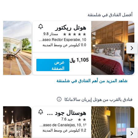
أفضل الفنادق في شلمنقة
هوتل ريكتور
5 نجوم
ممتاز 9.8
Paseo Rector Esperabe, 10, شلمنقة, مقاطعة سالامانكا, أسبانيا
0.0 كيلومتر عن وسط المدينة
1,105 ﷼
عرض
الصفقة
شاهد المزيد من أهم الفنادق في شلمنقة
فنادق بالقرب من هوتل إيربان سالامانكا
هوستال جود سالامانكا
2 نجمتين
جيد 7.6
Paseo de Canalejas, 10, 1º, شلمنقة, مقاطعة سالامانكا, أسبانيا
0.2 كيلومتر عن وسط المدينة