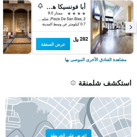
أبا فونسيكا هوتل
4 نجوم
ممتاز 9.0
Plaza De San Blas, 2, شلمنقة, مقاطعة سالامانكا, أسبانيا
0.7 كيلومتر عن وسط المدينة
282 ﷼
عرض الصفقة
مشاهدة الفنادق الأخرى الموصى بها
استكشف شلمنقة
اعرض على الخريطة