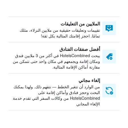
الملايين من التعليقات
تقييمات وتعليقات حقيقية من ملايين النزلاء، مثلك
تمامًا. احجز إقامتك المثالية بكل ثقة!
أفضل صفقات الفنادق
يبحث HotelsCombined في أكثر من 3 ملايين فندق
ومكان إقامة ويجمعهم في مكان واحد حتى تتمكن من
مقارنة أماكن الإقامة المثالية.
إلغاء مجاني
من الوارد أن تتغير الخطط — نتفهم ذلك. ولهذا يمكنك
البحث وحجز فنادق وأماكن إقامة على
HotelsCombined من وكالات السفر التي تقدم خدمة
الإلغاء المجاني