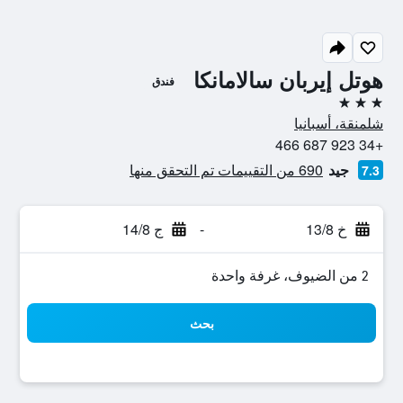
هوتل إيربان سالامانكا
فندق
3 نجوم
شلمنقة، أسبانيا
+34 923 687 466
جيد
690 من التقييمات تم التحقق منها
7.3
خ 13/8
-
ج 14/8
2 من الضيوف، غرفة واحدة
بحث