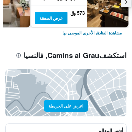
573 ﷼
عرض الصفقة
مشاهدة الفنادق الأخرى الموصى بها
استكشفCamins al Grau, فالنسيا
اعرض على الخريطة
أشهر المعالم