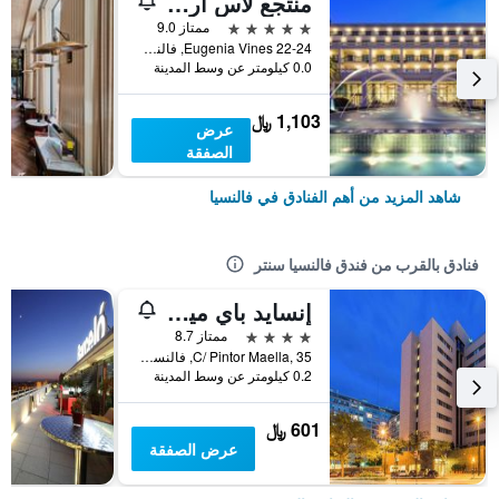
منتجع لاس أريناس بالنياريو
5 نجوم
ممتاز 9.0
Eugenia Vines 22-24, فالنسيا, منطقة بلنسية, أسبانيا
0.0 كيلومتر عن وسط المدينة
1,103 ﷼
عرض
الصفقة
شاهد المزيد من أهم الفنادق في فالنسيا
فنادق بالقرب من فندق فالنسيا سنتر
إنسايد باي ميليا فالنسيا أوشيانيك
4 نجوم
ممتاز 8.7
C/ Pintor Maella, 35, فالنسيا, منطقة بلنسية, أسبانيا
0.2 كيلومتر عن وسط المدينة
601 ﷼
عرض الصفقة