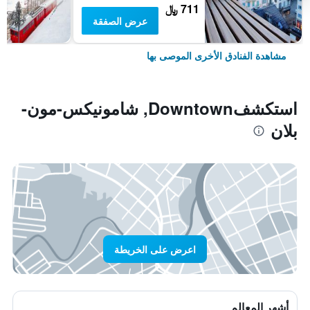
711 ﷼
عرض الصفقة
مشاهدة الفنادق الأخرى الموصى بها
استكشفDowntown, شامونيكس-مون-
بلان
اعرض على الخريطة
أشهر المعالم