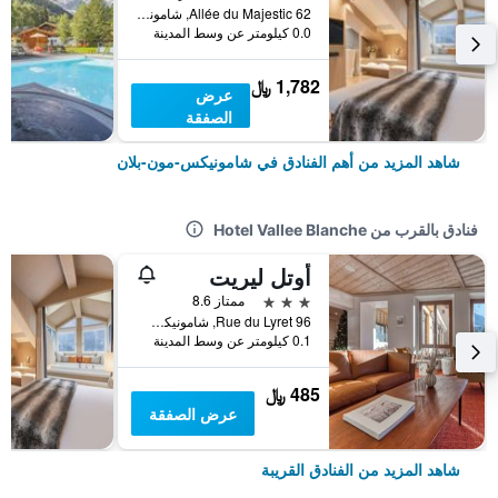
62 Allée du Majestic, شامونيكس-مون-بلان, إقليم سافوا العليا, فرنسا
0.0 كيلومتر عن وسط المدينة
1,782 ﷼
عرض
الصفقة
شاهد المزيد من أهم الفنادق في شامونيكس-مون-بلان
فنادق بالقرب من Hotel Vallee Blanche
أوتل ليريت
3 نجوم
ممتاز 8.6
96 Rue du Lyret, شامونيكس-مون-بلان, إقليم سافوا العليا, فرنسا
0.1 كيلومتر عن وسط المدينة
485 ﷼
عرض الصفقة
شاهد المزيد من الفنادق القريبة