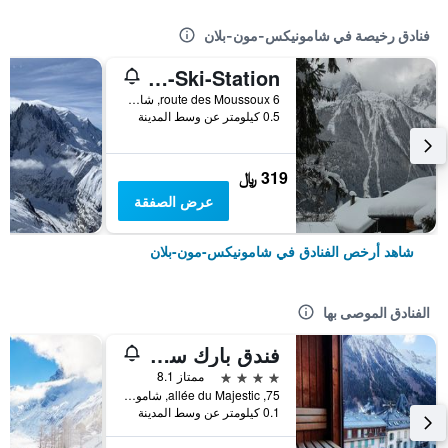
فنادق رخيصة في شامونيكس-مون-بلان
Chalet-Ski-Station
6 route des Moussoux, شامونيكس-مون-بلان, إقليم سافوا العليا, فرنسا
0.5 كيلومتر عن وسط المدينة
319 ﷼
عرض الصفقة
شاهد أرخص الفنادق في شامونيكس-مون-بلان
الفنادق الموصى بها
فندق بارك سويس آند سبا
4 نجوم
ممتاز 8.1
75, allée du Majestic, شامونيكس-مون-بلان, إقليم سافوا العليا, فرنسا
0.1 كيلومتر عن وسط المدينة