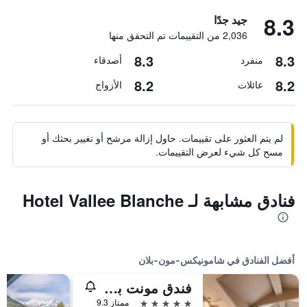
8.3
جيد جدًا
2,036 من التقييمات تم التحقق منها
8.3
8.3
منفرد
أصدقاء
8.2
8.2
عائلات
الأزواج
لم يتم العثور على تقييمات. حاول إزالة مرشح أو تغيير بحثك أو
مسح كل شيء لعرض التقييمات.
فنادق مشابهة لـ Hotel Vallee Blanche
أفضل الفنادق في شامونيكس-مون-بلان
فندق مونت بلانك شاموني
5 نجوم
ممتاز 9.3