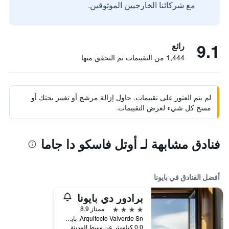
مع شركائنا الخارجيين الموثوقين.
9.1
رائع
1,444 من التقييمات تم التحقق منها
لم يتم العثور على تقييمات. حاول إزالة مرشح أو تغيير بحثك أو
مسح كل شيء لعرض التقييمات.
فنادق مشابهة لـ أوتل فاسكو دا جاما
أفضل الفنادق في بايونا
برادور دي بايونا
4 نجوم
ممتاز 8.9
Arquitecto Valverde Sn, بايونا, غاليسيا, أسبانيا
0.0 كيلومتر عن وسط المدينة