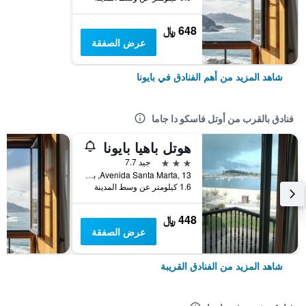
648 ﷼
عرض الصفقة
شاهد المزيد من أهم الفنادق في بايونا
فنادق بالقرب من أوتل فاسكو دا جاما
هوتل باهيا بايونا
3 نجوم
جيد 7.7
Avenida Santa Marta, 13, بايونا, غاليسيا, أسبانيا
1.6 كيلومتر عن وسط المدينة
448 ﷼
عرض الصفقة
شاهد المزيد من الفنادق القريبة