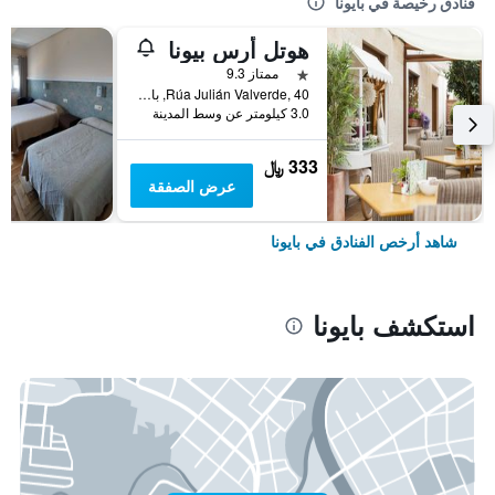
فنادق رخيصة في بايونا
هوتل أرس بيونا
نجمة واحدة
ممتاز 9.3
Rúa Julián Valverde, 40, بايونا, غاليسيا, أسبانيا
3.0 كيلومتر عن وسط المدينة
333 ﷼
عرض الصفقة
شاهد أرخص الفنادق في بايونا
استكشف بايونا