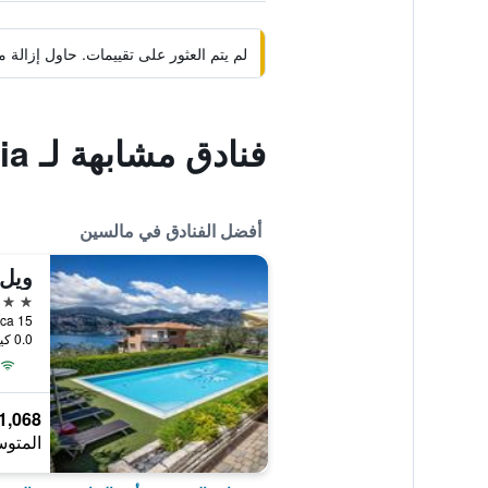
لم يتم العثور على تقييمات. حاول إزال
فنادق مشابهة لـ Hotel Venezia
أفضل الفنادق في مالسين
4 نجوم
anoramica 15
0.0 كيلومتر عن وسط المدينة
1,068 ﷼
المتوس