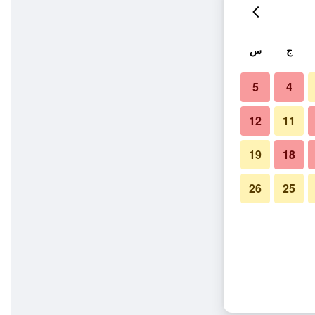
ج
س
5
4
12
11
19
18
26
25