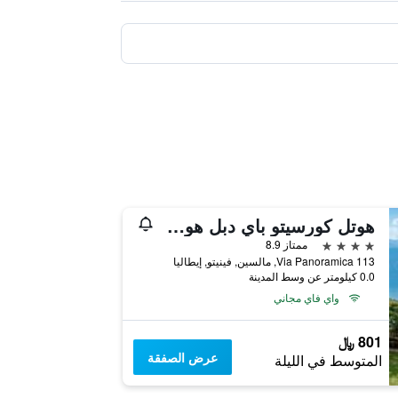
هوتل كورسيتو باي دبل هوسبيتاليتي
4 نجوم
ممتاز 8.9
Via Panoramica 113, مالسين, فينيتو, إيطاليا
0.0 كيلومتر عن وسط المدينة
واي فاي مجاني
801 ﷼
عرض الصفقة
المتوسط في الليلة