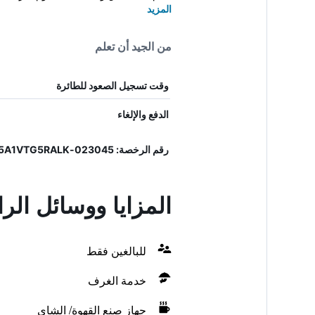
المزيد
من الجيد أن تعلم
وقت تسجيل الصعود للطائرة
الدفع والإلغاء
رقم الرخصة: 023045-ALB-00039, IT023045A1VTG5RALK
المزايا ووسائل الراحة في ia
للبالغين فقط
خدمة الغرف
جهاز صنع القهوة/ الشاي