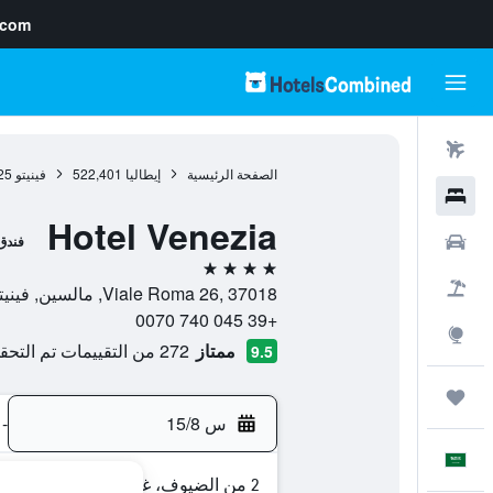
.com
رحلات طيران
الصفحة الرئيسية
إيطاليا
522,401
فينيتو
25
فنادق
Hotel Venezia
سيارات
فندق
4 نجوم
حزم العروض
Viale Roma 26, 37018, مالسين, فينيتو, إيطاليا
+39 045 740 0070
استكشاف
ممتاز
272 من التقييمات تم التحقق منها
9.5
رحلات
س 15/8
-
العَرَبِيَّة
2 من الضيوف، غرفة واحدة