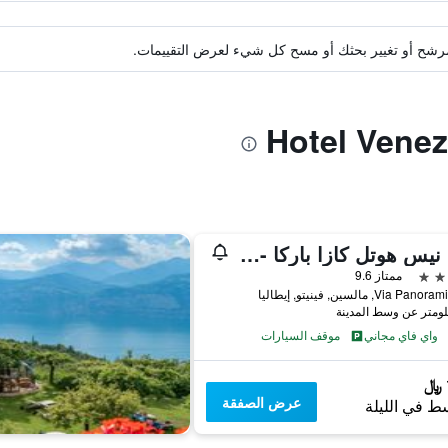
ة مرشح أو تغيير بحثك أو مسح كل شيء لعرض التقييمات.
ويل نيس هوتل كازا باركا - للبالغين فقط
ممتاز 9.6
Via P, مالسين, فينيتو, إيطاليا
واي فاي مجاني
موقف السيارات
عرض الصفقة
ط في الليلة