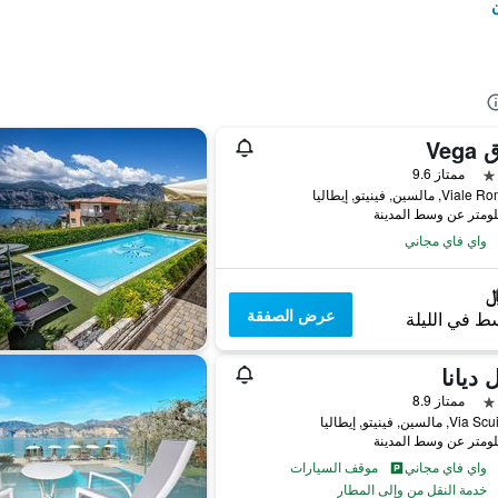
ن
Veg
ممتاز 9.6
 مالسين, فينيتو, إيطاليا
واي فاي مجاني
عرض الصفقة
ط في الليلة
 ديانا
ممتاز 8.9
السين, فينيتو, إيطاليا
واي فاي مجاني
موقف السيارات
خدمة النقل من وإلى المطار