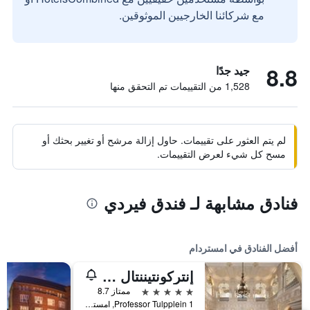
مع شركائنا الخارجيين الموثوقين.
8.8
جيد جدًا
1,528 من التقييمات تم التحقق منها
لم يتم العثور على تقييمات. حاول إزالة مرشح أو تغيير بحثك أو
مسح كل شيء لعرض التقييمات.
فنادق مشابهة لـ فندق فيردي
أفضل الفنادق في امستردام
إنتركونتيننتال أمستل أمستردام
5 نجوم
ممتاز 8.7
Professor Tulpplein 1, امستردام, مقاطعة شمال هولندا, هولندا