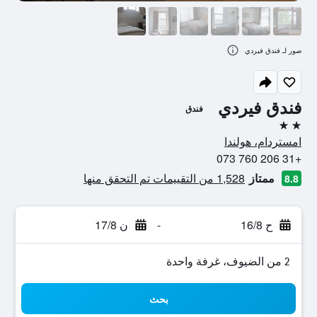
صور لـ فندق فيردي
فندق فيردي
فندق
2 نجمتين
امستردام، هولندا
+31 206 760 073
ممتاز
1,528 من التقييمات تم التحقق منها
8.8
ح 16/8
-
ن 17/8
2 من الضيوف، غرفة واحدة
بحث