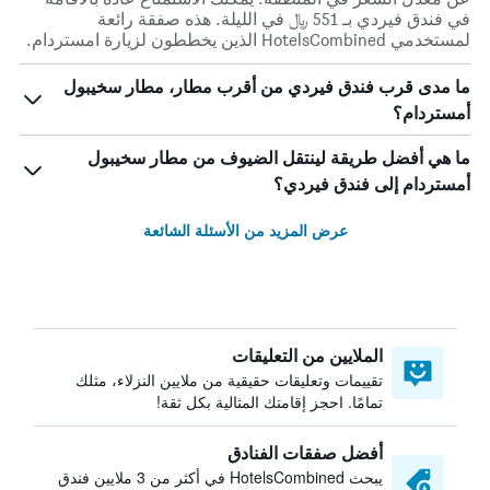
في فندق فيردي بـ 551 ﷼ في الليلة. هذه صفقة رائعة
لمستخدمي HotelsCombined الذين يخططون لزيارة امستردام.
ما مدى قرب فندق فيردي من أقرب مطار، مطار سخيبول
أمستردام؟
ما هي أفضل طريقة لينتقل الضيوف من مطار سخيبول
أمستردام إلى فندق فيردي؟
عرض المزيد من الأسئلة الشائعة
الملايين من التعليقات
تقييمات وتعليقات حقيقية من ملايين النزلاء، مثلك
تمامًا. احجز إقامتك المثالية بكل ثقة!
أفضل صفقات الفنادق
يبحث HotelsCombined في أكثر من 3 ملايين فندق