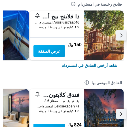
فنادق رخيصة في امستردام
ذا فلاينج بيج أبتاون هوستل
Vossiusstraat 46, امستردام, مقاطعة شمال هولندا, هولندا
1.9 كيلومتر عن وسط المدينة
150 ﷼
عرض الصفقة
شاهد أرخص الفنادق في امستردام
الفنادق الموصى بها
فندق كلايتون أمستردام أمريكان
4 نجوم
ممتاز 8.6
Leidsekade 97a, امستردام, مقاطعة شمال هولندا, هولندا
1.5 كيلومتر عن وسط المدينة
824 ﷼