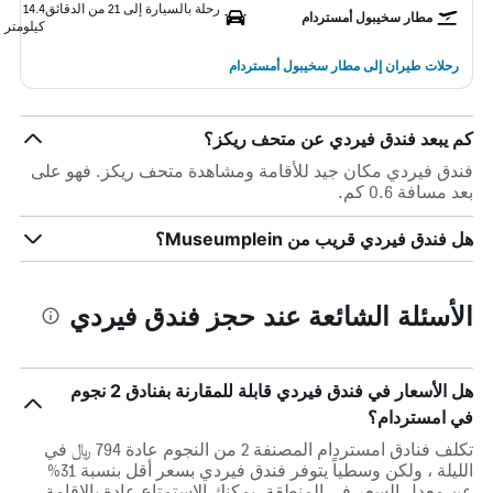
رحلة بالسيارة إلى 21 من الدقائق
14.4
مطار سخيبول أمستردام
كيلومتر
رحلات طيران إلى مطار سخيبول أمستردام
كم يبعد فندق فيردي عن متحف ريكز؟
فندق فيردي مكان جيد للأقامة ومشاهدة متحف ريكز. فهو على
بعد مسافة 0.6 كم.
هل فندق فيردي قريب من Museumplein؟
الأسئلة الشائعة عند حجز فندق فيردي
هل الأسعار في فندق فيردي قابلة للمقارنة بفنادق 2 نجوم
في امستردام؟
تكلف فنادق امستردام المصنفة 2 من النجوم عادة 794 ﷼ في
الليلة ، ولكن وسطياً يتوفر فندق فيردي بسعر أقل بنسبة 31%
عن معدل السعر في المنطقة. يمكنك الاستمتاع عادة بالاقامة