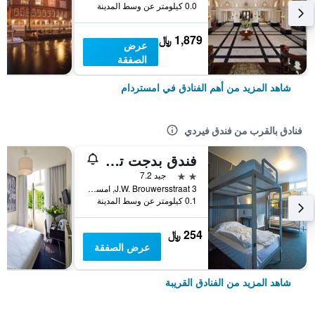
0.0 كيلومتر عن وسط المدينة
1,879 ﷼
عرض
الصفقة
شاهد المزيد من أهم الفنادق في امستردام
فنادق بالقرب من فندق فيردي
فندق بدجت تريانون
2 نجمتين
جيد 7.2
3 J.W. Brouwersstraat, امستردام, مقاطعة شمال هولندا, هولندا
0.1 كيلومتر عن وسط المدينة
254 ﷼
عرض الصفقة
شاهد المزيد من الفنادق القريبة