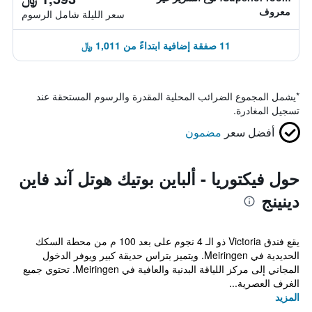
معروف
سعر الليلة شامل الرسوم
11 صفقة إضافية ابتداءً من 1,011 ﷼
*
يشمل المجموع الضرائب المحلية المقدرة والرسوم المستحقة عند
تسجيل المغادرة.
أفضل سعر
مضمون
حول فيكتوريا - ألباين بوتيك هوتل آند فاين
دينينج
يقع فندق Victoria ذو الـ 4 نجوم على بعد 100 م من محطة السكك
الحديدية في Meiringen. ويتميز بتراس حديقة كبير ويوفر الدخول
المجاني إلى مركز اللياقة البدنية والعافية في Meiringen. تحتوي جميع
الغرف العصرية...
المزيد