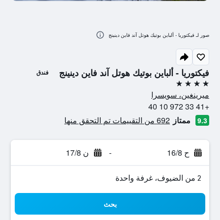
صور لـ فيكتوريا - ألباين بوتيك هوتل آند فاين دينينج
فيكتوريا - ألباين بوتيك هوتل آند فاين دينينج
فندق
4 نجوم
ميرينغين، سويسرا
+41 33 972 10 40
ممتاز
692 من التقييمات تم التحقق منها
9.3
ح 16/8
-
ن 17/8
2 من الضيوف، غرفة واحدة
بحث