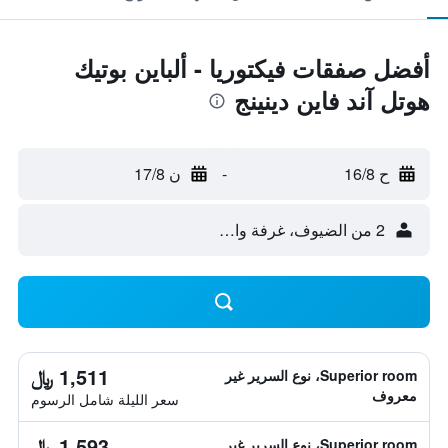
أفضل صفقات فيكتوريا - ألباين بوتيك
هوتل آند فاين دينينج
ح 16/8
-
ن 17/8
2 من الضيوف، غرفة واحدة
1,511 ﷼
Superior room، نوع السرير غير
معروف
سعر الليلة شامل الرسوم
1,593 ﷼
Superior room، نوع السرير غير