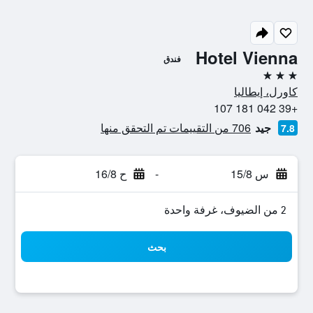
Hotel Vienna
فندق
3 نجوم
كاورل، إيطاليا
+39 042 181 107
جيد
706 من التقييمات تم التحقق منها
7.8
س 15/8
-
ح 16/8
2 من الضيوف، غرفة واحدة
بحث