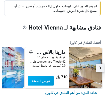
لم يتم العثور على تقييمات. حاول إزالة مرشح أو تغيير بحثك أو
مسح كل شيء لعرض التقييمات.
فنادق مشابهة لـ Hotel Vienna
أفضل الفنادق في كاورل
مارينا بالاس هوتل
4 نجوم
ممتاز 8.1
Lungomare Trieste 42, كاورل, فينيتو, إيطاليا
0.0 كيلومتر عن وسط المدينة
710 ﷼
عرض الصفقة
شاهد المزيد من أهم الفنادق في كاورل