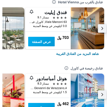
فنادق بالقرب من Hotel Vienna
فندق إيليت
4 نجوم
ممتاز 9.1
Viale Marconi 63, كاورل, فينيتو, إيطاليا
0.0 كيلومتر عن وسط المدينة
703 ﷼
عرض الصفقة
شاهد المزيد من الفنادق القريبة
فنادق رخيصة في كاورل
هوتل أمباسادور
4 نجوم
ممتاز 8.3
Via Giovanni da Verazzano,4, كاورل, فينيتو, إيطاليا
1.5 كيلومتر عن وسط المدينة
462 ﷼