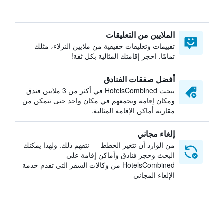
الملايين من التعليقات
تقييمات وتعليقات حقيقية من ملايين النزلاء، مثلك
تمامًا. احجز إقامتك المثالية بكل ثقة!
أفضل صفقات الفنادق
يبحث HotelsCombined في أكثر من 3 ملايين فندق
ومكان إقامة ويجمعهم في مكان واحد حتى تتمكن من
مقارنة أماكن الإقامة المثالية.
إلغاء مجاني
من الوارد أن تتغير الخطط — نتفهم ذلك. ولهذا يمكنك
البحث وحجز فنادق وأماكن إقامة على
HotelsCombined من وكالات السفر التي تقدم خدمة
الإلغاء المجاني