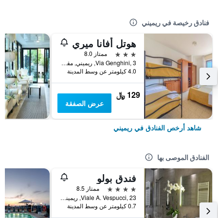
فنادق رخيصة في ريميني
هوتل أفانا ميري
3 نجوم
ممتاز 8.0
Via Genghini, 3, ريميني, مقاطعة ريميني, إيطاليا
4.0 كيلومتر عن وسط المدينة
129 ﷼
عرض الصفقة
شاهد أرخص الفنادق في ريميني
الفنادق الموصى بها
فندق بولو
4 نجوم
ممتاز 8.5
Viale A. Vespucci, 23, ريميني, مقاطعة ريميني, إيطاليا
0.7 كيلومتر عن وسط المدينة