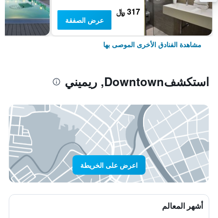
317 ﷼
عرض الصفقة
مشاهدة الفنادق الأخرى الموصى بها
استكشفDowntown, ريميني
اعرض على الخريطة
أشهر المعالم