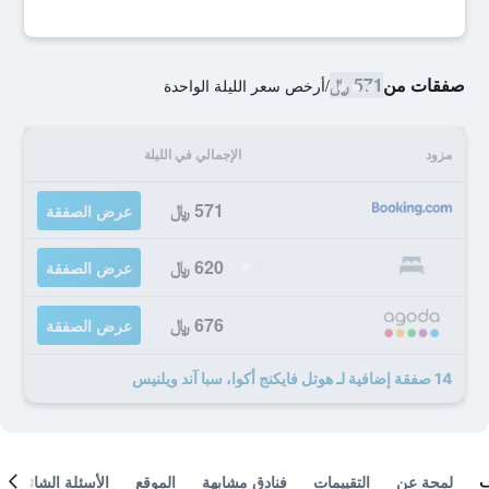
صفقات من
571 ﷼
/
أرخص سعر الليلة الواحدة
مزود
الإجمالي في الليلة
571 ﷼
عرض الصفقة
620 ﷼
عرض الصفقة
676 ﷼
عرض الصفقة
14 صفقة إضافية لـ هوتل فايكنج أكوا، سبا آند ويلنيس
لمحة عن
التقييمات
فنادق مشابهة
الموقع
الأسئلة الشائعة