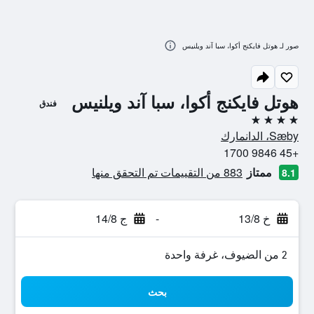
صور لـ هوتل فايكنج أكوا، سبا آند ويلنيس
هوتل فايكنج أكوا، سبا آند ويلنيس
فندق
4 نجوم
Sæby، الدانمارك
+45 9846 1700
ممتاز
883 من التقييمات تم التحقق منها
8.1
خ 13/8
-
ج 14/8
2 من الضيوف، غرفة واحدة
بحث