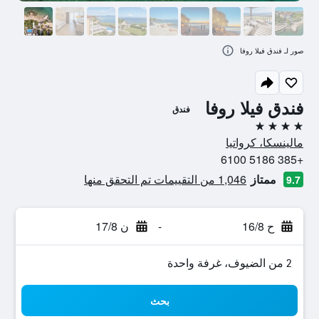
صور لـ فندق فيلا روفا
فندق فيلا روفا
فندق
4 نجوم
مالينسكا، كرواتيا
+385 5186 6100
ممتاز
1,046 من التقييمات تم التحقق منها
9.7
ح 16/8
-
ن 17/8
2 من الضيوف، غرفة واحدة
بحث