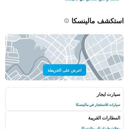
استكشف مالينسكا
اعرض على الخريطة
سيارت ايجار
سيارات للاستئجار في مالينسكا
المطارات القريبة
رحلات طيران إلى مالينسكا