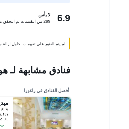
6.9
لا بأس
269 من التقييمات تم التحقق منها
لم يتم العثور على تقييمات. حاول إزال
فنادق مشابهة لـ هوت
أفضل الفنادق في راغوزا
ميدي
4 نجوم
Via Roma, 189,
0.0 كيلومتر عن وسط المدينة