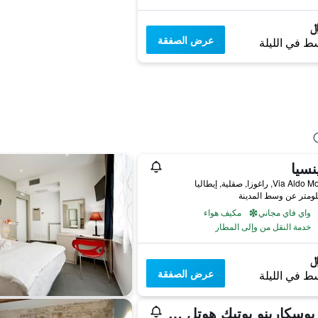
عرض الصفقة
ط في الليلة
نسيا
Via, راغوزا, صقلية, إيطاليا
واي فاي مجاني
مكيف هواء
خدمة النقل من وإلى المطار
عرض الصفقة
ط في الليلة
فيلا بوسكارينو بوتيك هوتل آند سبا