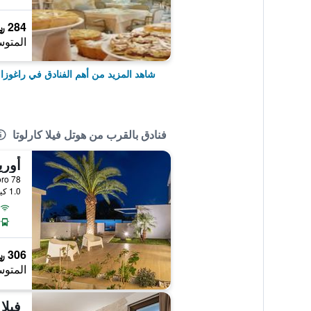
284 ﷼
المتوس
شاهد المزيد من أهم الفنادق في راغوزا
فنادق بالقرب من هوتل فيلا كارلوتا
أوري
 Aldo Moro 78
1.0 كيلومتر عن وسط المدينة
306 ﷼
المتوس