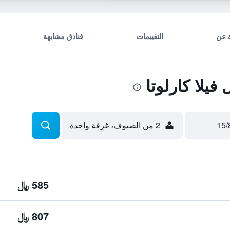
 عن
التقييمات
فنادق مشابهة
يلا كارلوتا
2 من الضيوف، غرفة واحدة
585 ﷼
807 ﷼