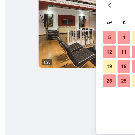
ج
س
5
4
12
11
1/23
مطعم
19
18
26
25