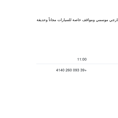
Aura" في راغوزا، على بعد 16 كم من Castello di Donnafugata، ويتميز بمسبح خارجي موسمي ومواقف خاصة للسيارات مجاناً وحديقة
11:00
+39 093 260 4140