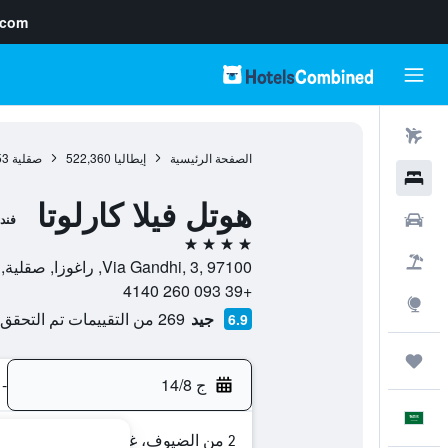
.com
رحلات طيران
الصفحة الرئيسية
إيطاليا
522,360
صقلية
53
فنادق
هوتل فيلا كارلوتا
سيارات
فند
4 نجوم
حزم العروض
Via Gandhi, 3, 97100, راغوزا, صقلية, إيطاليا
+39 093 260 4140
استكشاف
جيد
269 من التقييمات تم التحقق منها
6.9
رحلات
ج 14/8
-
العَرَبِيَّة
2 من الضيوف، غرفة واحدة