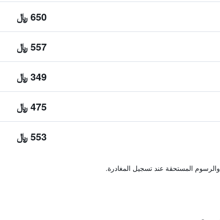
650 ﷼
557 ﷼
349 ﷼
475 ﷼
553 ﷼
والرسوم المستحقة عند تسجيل المغادرة.