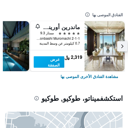
الفنادق الموصى بها
ماندرين أورينتال، طوكيو
5 نجوم
ممتاز 9.3
2-1-1 Nihonbashi Muromachi, طوكيو, اليابان
0.7 كيلومتر عن وسط المدينة
2,319 ﷼
عرض
الصفقة
مشاهدة الفنادق الأخرى الموصى بها
استكشفميناتو، طوكيو, طوكيو