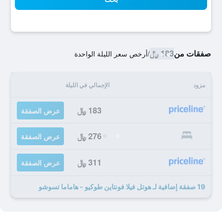
صفقات من
183 ﷼
/
أرخص سعر الليلة الواحدة
مزود
الإجمالي في الليلة
183 ﷼
عرض الصفقة
276 ﷼
عرض الصفقة
311 ﷼
عرض الصفقة
19 صفقة إضافية لـ هوتل فيلا فونتاين طوكيو - هاماما تسوشو