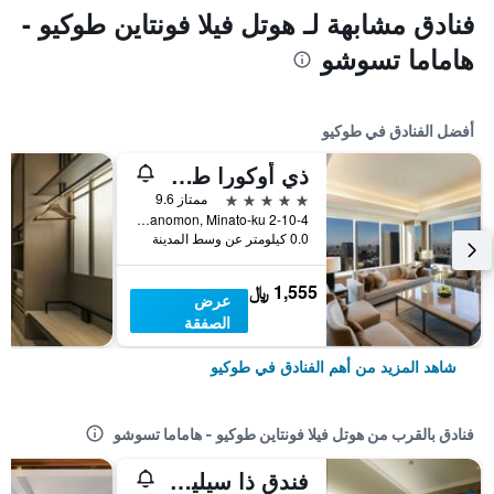
فنادق مشابهة لـ هوتل فيلا فونتاين طوكيو -
هاماما تسوشو
أفضل الفنادق في طوكيو
ذي أوكورا طوكيو
5 نجوم
ممتاز 9.6
2-10-4 Toranomon, Minato-ku, طوكيو, اليابان
0.0 كيلومتر عن وسط المدينة
1,555 ﷼
عرض
الصفقة
شاهد المزيد من أهم الفنادق في طوكيو
فنادق بالقرب من هوتل فيلا فونتاين طوكيو - هاماما تسوشو
فندق ذا سيليستين طوكيو شيبا