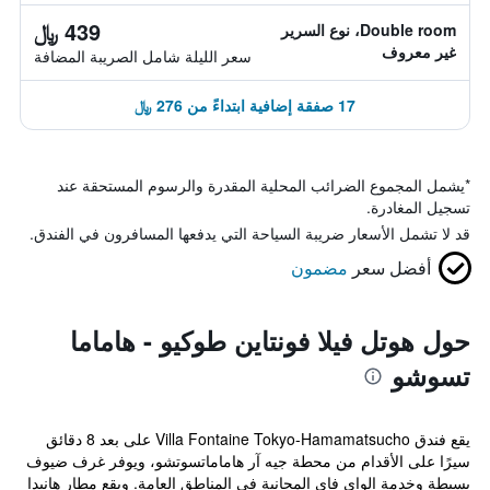
439 ﷼
Double room، نوع السرير
غير معروف
سعر الليلة شامل الصريبة المضافة
17 صفقة إضافية ابتداءً من 276 ﷼
*
يشمل المجموع الضرائب المحلية المقدرة والرسوم المستحقة عند
تسجيل المغادرة.
قد لا تشمل الأسعار ضريبة السياحة التي يدفعها المسافرون في الفندق.
أفضل سعر
مضمون
حول هوتل فيلا فونتاين طوكيو - هاماما
تسوشو
يقع فندق Villa Fontaine Tokyo-Hamamatsucho على بعد 8 دقائق
سيرًا على الأقدام من محطة جيه آر هاماماتسوتشو، ويوفر غرف ضيوف
بسيطة وخدمة الواي فاي المجانية في المناطق العامة. ويقع مطار هانيدا