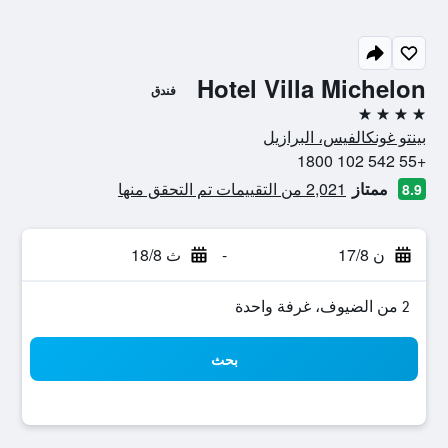
Hotel Villa Michelon
فندق
4 نجوم
بينتو غونكالفيس، البرازيل
+55 542 102 1800
ممتاز
2,021 من التقييمات تم التحقق منها
8.9
ن 17/8
-
ث 18/8
2 من الضيوف، غرفة واحدة
بحث