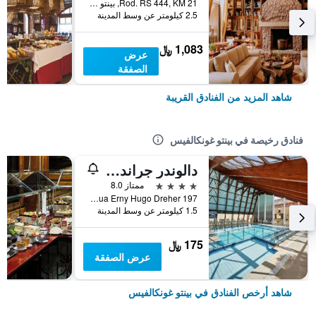
Rod. RS 444, KM 21, بينتو غونكالفيس, البرازيل
2.5 كيلومتر عن وسط المدينة
1,083 ﷼
عرض
الصفقة
شاهد المزيد من الفنادق القريبة
فنادق رخيصة في بينتو غونكالفيس
دالوندر جراند هوتل
4 نجوم
ممتاز 8.0
Rua Erny Hugo Dreher 197, بينتو غونكالفيس, البرازيل
1.5 كيلومتر عن وسط المدينة
175 ﷼
عرض الصفقة
شاهد أرخص الفنادق في بينتو غونكالفيس