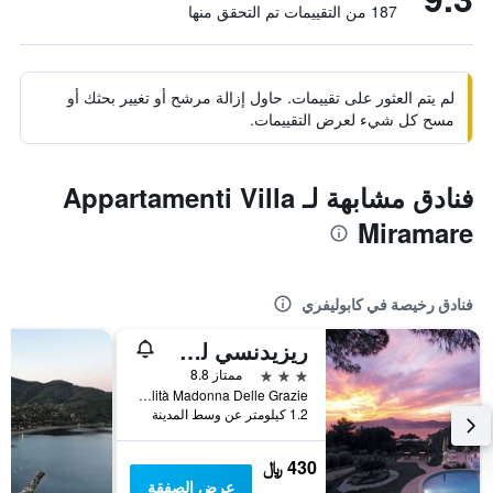
187 من التقييمات تم التحقق منها
لم يتم العثور على تقييمات. حاول إزالة مرشح أو تغيير بحثك أو
مسح كل شيء لعرض التقييمات.
فنادق مشابهة لـ Appartamenti Villa
Miramare
فنادق رخيصة في كابوليفري
ريزيدنسي لي جراتسي إيست
3 نجوم
ممتاز 8.8
Località Madonna Delle Grazie, كابوليفري, توسكانا, إيطاليا
1.2 كيلومتر عن وسط المدينة
430 ﷼
عرض الصفقة