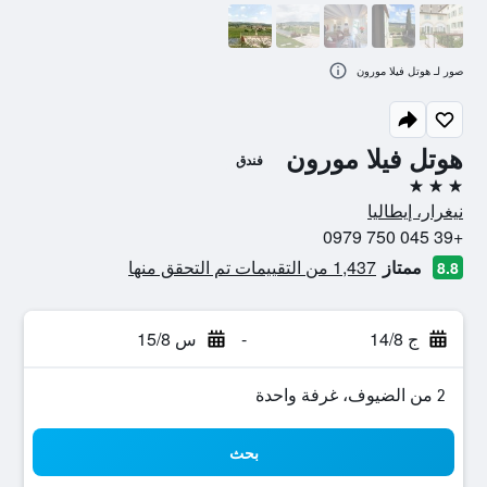
صور لـ هوتل فيلا مورون
هوتل فيلا مورون
فندق
3 نجوم
نيغرار، إيطاليا
+39 045 750 0979
ممتاز
1,437 من التقييمات تم التحقق منها
8.8
ج 14/8
-
س 15/8
2 من الضيوف، غرفة واحدة
بحث