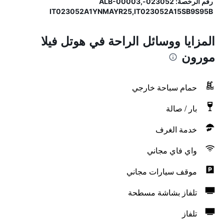
رقم الرخصة: 023052-ALB-00003,
IT023052A1YNMAYR25,IT023052A15SB9S95B
المزايا ووسائل الراحة في هوتل فيلا
مورون
حمام سباحة خارجي
بار / صالة
خدمة الغرف
واي فاي مجاني
موقف سيارات مجاني
تلفاز بشاشة مسطحة
تلفاز