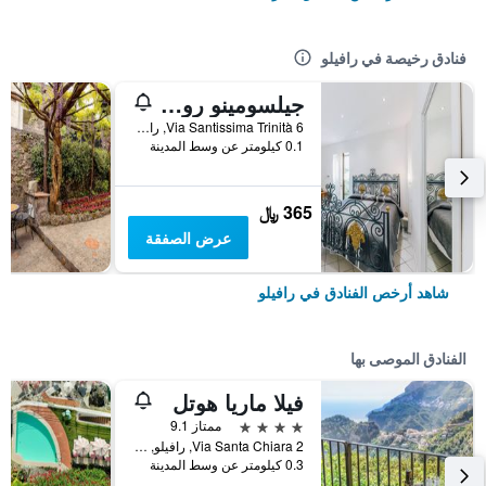
فنادق رخيصة في رافيلو
جيلسومينو روومز
Via Santissima Trinità 6, رافيلو, مقاطعة ساليرنو, إيطاليا
0.1 كيلومتر عن وسط المدينة
365 ﷼
عرض الصفقة
شاهد أرخص الفنادق في رافيلو
الفنادق الموصى بها
فيلا ماريا هوتل
4 نجوم
ممتاز 9.1
Via Santa Chiara 2, رافيلو, مقاطعة ساليرنو, إيطاليا
0.3 كيلومتر عن وسط المدينة