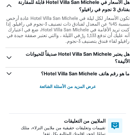
هل الأسعار في Hotel Villa San Michele قابلة للمقارنة
بفنادق 3 نجوم في رافيلو؟
تكون الأسعار لكل ليلة في Hotel Villa San Michele عادة أرخص
بنسبة 45% عن المعدل لفنادق ذات تصنيف 3-نجوم في رافيلو. إذا
كنت تريد الأقامة في Hotel Villa San Michele، ضع في اعتبارك
أنه عليك أن تدفع 1,133 ﷼في الليلة ، والتي تعتبر صفقة جيدة في
رافيلو لقاء فندق بتصنيف 3-نجوم.
هل يعتبر Hotel Villa San Michele صديقاً للحيوانات
الأليفة؟
ما هو رقم هاتف Hotel Villa San Michele؟
عرض المزيد من الأسئلة الشائعة
الملايين من التعليقات
تقييمات وتعليقات حقيقية من ملايين النزلاء، مثلك
تمامًا. احجز إقامتك المثالية بكل ثقة!