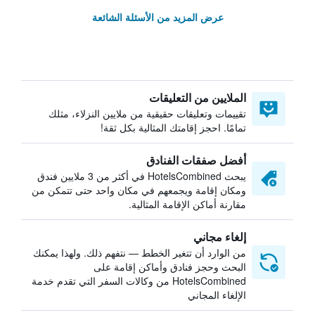
عرض المزيد من الأسئلة الشائعة
الملايين من التعليقات
تقييمات وتعليقات حقيقية من ملايين النزلاء، مثلك
تمامًا. احجز إقامتك المثالية بكل ثقة!
أفضل صفقات الفنادق
يبحث HotelsCombined في أكثر من 3 ملايين فندق
ومكان إقامة ويجمعهم في مكان واحد حتى تتمكن من
مقارنة أماكن الإقامة المثالية.
إلغاء مجاني
من الوارد أن تتغير الخطط — نتفهم ذلك. ولهذا يمكنك
البحث وحجز فنادق وأماكن إقامة على
HotelsCombined من وكالات السفر التي تقدم خدمة
الإلغاء المجاني