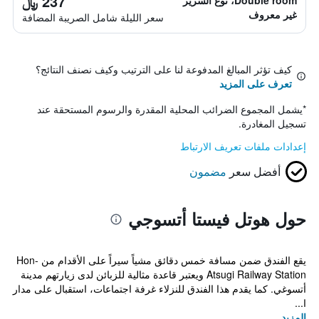
237 ﷼
Double room، نوع السرير
غير معروف
سعر الليلة شامل الصريبة المضافة
كيف تؤثر المبالغ المدفوعة لنا على الترتيب وكيف نصنف النتائج؟
تعرف على المزيد
*
يشمل المجموع الضرائب المحلية المقدرة والرسوم المستحقة عند
تسجيل المغادرة.
إعدادات ملفات تعريف الارتباط
أفضل سعر
مضمون
حول هوتل فيستا أتسوجي
يقع الفندق ضمن مسافة خمس دقائق مشياً سيراً على الأقدام من Hon-
Atsugi Railway Station ويعتبر قاعدة مثالية للزبائن لدى زيارتهم مدينة
أتسوغي. كما يقدم هذا الفندق للنزلاء غرفة اجتماعات، استقبال على مدار
ا...
المزيد