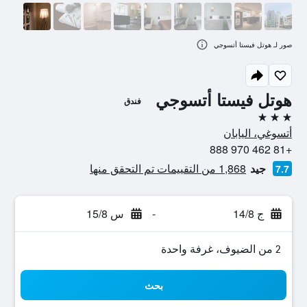
صور لـ هوتل فيستا أتسوجي
هوتل فيستا أتسوجي
فندق
3 نجوم
أتسوغي، اليابان
+81 462 970 888
جيد
1,868 من التقييمات تم التحقق منها
7.7
ج 14/8
-
س 15/8
2 من الضيوف، غرفة واحدة
بحث