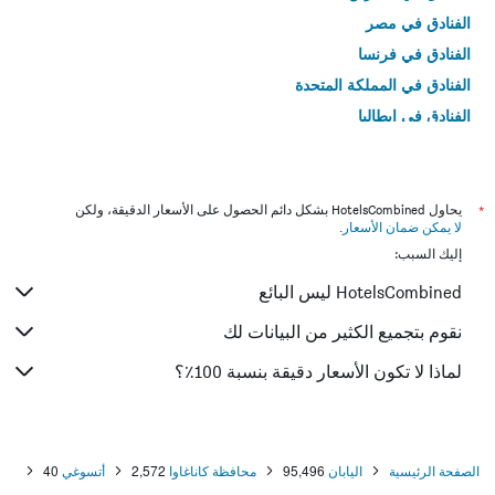
الفنادق في مصر
الفنادق في فرنسا
الفنادق في المملكة المتحدة
الفنادق في إيطاليا
الفنادق في تايلاند
*
يحاول HotelsCombined بشكل دائم الحصول على الأسعار الدقيقة، ولكن
لا يمكن ضمان الأسعار
.
إليك السبب:
HotelsCombined ليس البائع
نقوم بتجميع الكثير من البيانات لك
لماذا لا تكون الأسعار دقيقة بنسبة 100٪؟
الصفحة الرئيسية
اليابان
95,496
محافظة كاناغاوا
2,572
أتسوغي
40