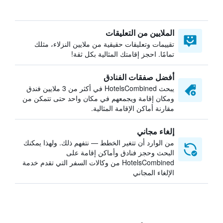
الملايين من التعليقات
تقييمات وتعليقات حقيقية من ملايين النزلاء، مثلك
تمامًا. احجز إقامتك المثالية بكل ثقة!
أفضل صفقات الفنادق
يبحث HotelsCombined في أكثر من 3 ملايين فندق
ومكان إقامة ويجمعهم في مكان واحد حتى تتمكن من
مقارنة أماكن الإقامة المثالية.
إلغاء مجاني
من الوارد أن تتغير الخطط — نتفهم ذلك. ولهذا يمكنك
البحث وحجز فنادق وأماكن إقامة على
HotelsCombined من وكالات السفر التي تقدم خدمة
الإلغاء المجاني