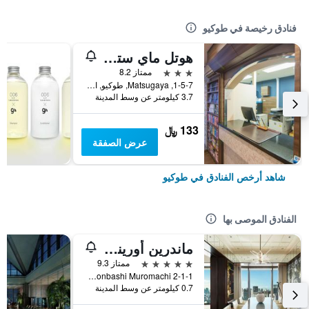
فنادق رخيصة في طوكيو
هوتل ماي ستايز أوينو إناريتشو
3 نجوم
ممتاز 8.2
1-5-7, Matsugaya, طوكيو, اليابان
3.7 كيلومتر عن وسط المدينة
133 ﷼
عرض الصفقة
شاهد أرخص الفنادق في طوكيو
الفنادق الموصى بها
ماندرين أورينتال، طوكيو
5 نجوم
ممتاز 9.3
2-1-1 Nihonbashi Muromachi, طوكيو, اليابان
0.7 كيلومتر عن وسط المدينة