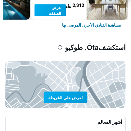
2,312 ﷼
عرض
الصفقة
مشاهدة الفنادق الأخرى الموصى بها
استكشفŌta, طوكيو
اعرض على الخريطة
أشهر المعالم