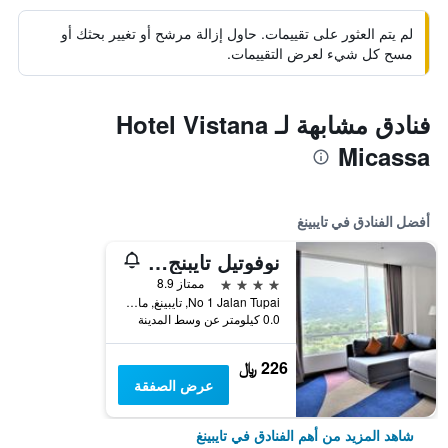
لم يتم العثور على تقييمات. حاول إزالة مرشح أو تغيير بحثك أو
مسح كل شيء لعرض التقييمات.
فنادق مشابهة لـ Hotel Vistana
Micassa
أفضل الفنادق في تايبينغ
نوفوتيل تايبنج بيراك
4 نجوم
ممتاز 8.9
No 1 Jalan Tupai, تايبينغ, ماليزيا
0.0 كيلومتر عن وسط المدينة
226 ﷼
عرض الصفقة
شاهد المزيد من أهم الفنادق في تايبينغ