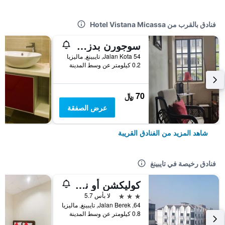
فنادق بالقرب من Hotel Vistana Micassa
سوجورن بدز آند كافيه - هوستل
54 Jalan Kota, تايبينغ, ماليزيا
0.2 كيلومتر عن وسط المدينة
70 ﷼
عرض الصفقة
شاهد المزيد من الفنادق القريبة
فنادق رخيصة في تايبينغ
كوليكشن أو نير تايبينج مول فورميرلي أشيس هوتل
3 نجوم
لا بأس 5.7
64, Jalan Berek, تايبينغ, ماليزيا
0.8 كيلومتر عن وسط المدينة