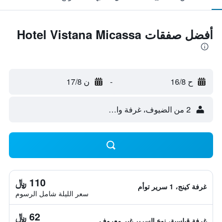
أفضل صفقات Hotel Vistana Micassa
ح 16/8
-
ن 17/8
2 من الضيوف، غرفة واحدة
110 ﷼
غرفة كينج، 1 سرير توأم
سعر الليلة شامل الرسوم
62 ﷼
غرفة قياسية، نوع السرير غير معروف