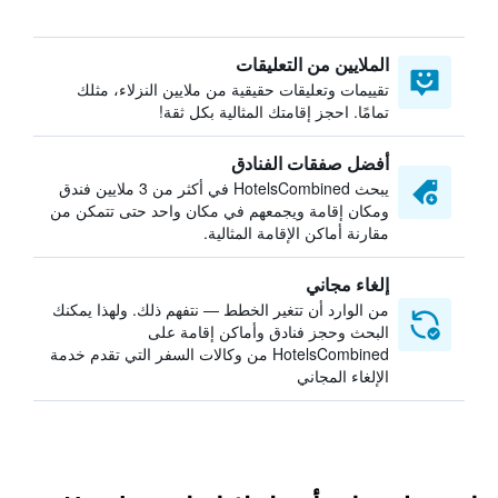
الملايين من التعليقات
تقييمات وتعليقات حقيقية من ملايين النزلاء، مثلك
تمامًا. احجز إقامتك المثالية بكل ثقة!
أفضل صفقات الفنادق
يبحث HotelsCombined في أكثر من 3 ملايين فندق
ومكان إقامة ويجمعهم في مكان واحد حتى تتمكن من
مقارنة أماكن الإقامة المثالية.
إلغاء مجاني
من الوارد أن تتغير الخطط — نتفهم ذلك. ولهذا يمكنك
البحث وحجز فنادق وأماكن إقامة على
HotelsCombined من وكالات السفر التي تقدم خدمة
الإلغاء المجاني