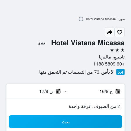
صور لـ Hotel Vistana Micassa
Hotel Vistana Micassa
فندق
3 نجوم
تايبينغ، ماليزيا
+60 5809 1188
لا بأس
73 من التقييمات تم التحقق منها
5.4
ح 16/8
-
ن 17/8
2 من الضيوف، غرفة واحدة
بحث