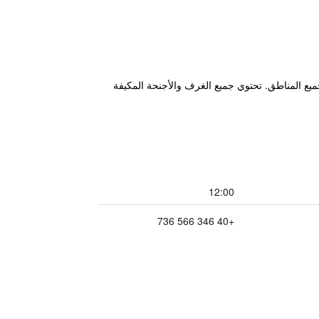
 الواي فاي مجانًا في جميع المناطق. تحتوي جميع الغرف والأجنحة المكيفة
12:00
+40 346 566 736