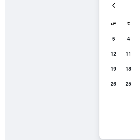
ج
س
5
4
12
11
19
18
26
25