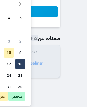
بح
ح
ن
162 ﷼
صفقات من
/
أرخص سعر اللي
3
2
مزود
الإجما
10
9
162
17
16
24
23
31
30
منخفض
متو