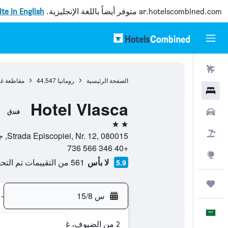
ar.hotelscombined.com
متوفر أيضاً باللغة الإنجليزية.
site in English
رحلات طيران
الصفحة الرئيسية
رومانيا
44,547
مقاطعة غي
فنادق
Hotel Vlasca
سيارات
فندق
2 نجمتين
حزم العروض
Strada Episcopiei, Nr. 12, 080015, جورجيو, مقاطعة غيورغيو, رومانيا
+40 346 566 736
استكشاف
لا بأس
561 من التقييمات تم التحقق منها
5.9
رحلات
س 15/8
-
العَرَبِيَّة
2 من الضيوف، غرفة واحدة