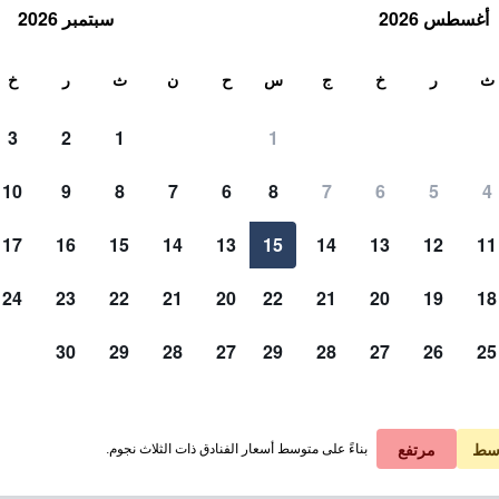
أغسطس 2026
سبتمبر 2026
ث
ث
ر
خ
ج
س
ح
ن
ث
ر
خ
3
2
1
1
لة الواحدة
10
9
8
7
6
8
7
6
5
4
لي في الليلة
17
16
15
14
13
15
14
13
12
11
 ﷼
عرض الصفقة
24
23
22
21
20
22
21
20
19
18
30
29
28
27
29
28
27
26
25
سط
مرتفع
بناءً على متوسط أسعار الفنادق ذات الثلاث نجوم.