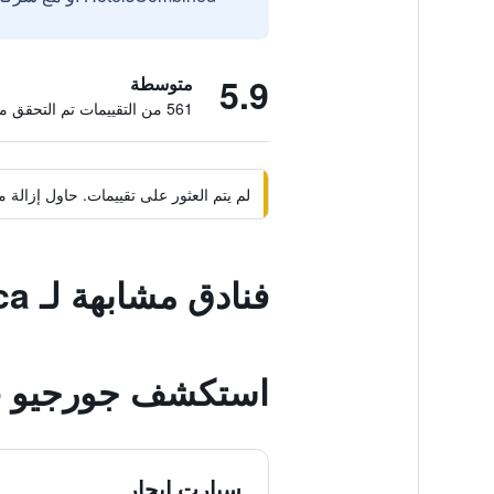
5.9
متوسطة
561 من التقييمات تم التحقق منها
لم يتم العثور على تقييمات. حاول إزال
فنادق مشابهة لـ Hotel Vlasca
استكشف جورجيو
سيارت ايجار