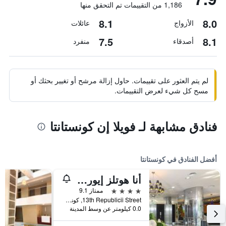
1,186 من التقييمات تم التحقق منها
8.1
8.0
الأزواج
عائلات
7.5
8.1
أصدقاء
منفرد
لم يتم العثور على تقييمات. حاول إزالة مرشح أو تغيير بحثك أو
مسح كل شيء لعرض التقييمات.
فنادق مشابهة لـ فويلا إن كونستانتا
أفضل الفنادق في كونستانتا
أنا هوتلز إيوروبا إيفوري نورد
4 نجوم
ممتاز 9.1
13th Republicii Street, كونستانتا, رومانيا
0.0 كيلومتر عن وسط المدينة