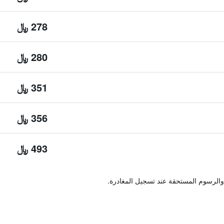
278 ﷼
280 ﷼
351 ﷼
356 ﷼
493 ﷼
والرسوم المستحقة عند تسجيل المغادرة.