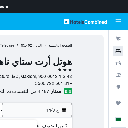
.com
رحلات طيران
الصفحة الرئيسية
اليابان
95,492
refecture
فنادق
هوتل أرت ستاي نا
سيارات
3 نجوم
حزم العروض
1-3-43 Makishi, 900-0013, ناها, Okinawa Prefecture, اليابان
+81 501 792 5506
استكشاف
ممتاز
4,187 من التقييمات تم التحقق منها
8.8
رحلات
ج 14/8
-
العَرَبِيَّة
2 من الضيوف، غرفة واحدة