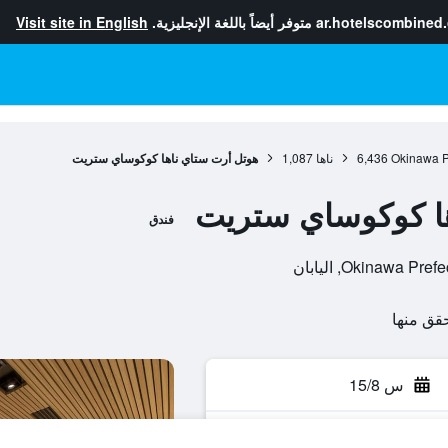
ar.hotelscombined
متوفر أيضاً باللغة الإنجليزية.
Visit site in English
Okinawa P
6,436
ناها
1,087
هوتل أرت ستاي ناها كوكوساي ستريت
ها كوكوساي ستريت
فندق
س 15/8