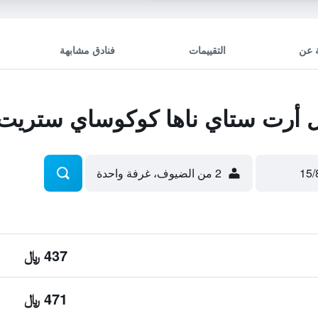
 عن
التقييمات
فنادق مشابهة
أرت ستاي ناها كوكوساي ستريت
2 من الضيوف، غرفة واحدة
437 ﷼
471 ﷼