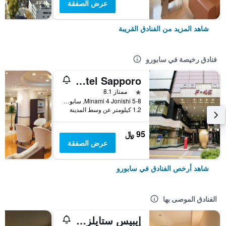
عرض الصفقة
شاهد المزيد من الفنادق القريبة
فنادق رخيصة في سابورو
Theatel Sapporo
نجمة واحدة
ممتاز 8.1
Minami 4 Jonishi 5-8, سابورو, اليابان
1.2 كيلومتر عن وسط المدينة
95 ﷼
عرض الصفقة
شاهد أرخص الفنادق في سابورو
الفنادق الموصى بها
إيبيس ستايلز سابورو