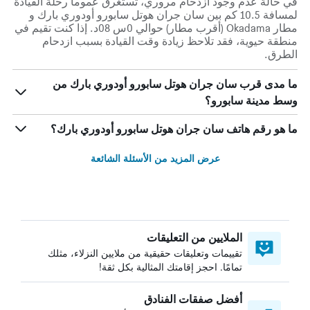
في حالة عدم وجود ازدحام مروري، تستغرق عموماً رحلة القيادة
لمسافة 10.5 كم بين سان جران هوتل سابورو أودوري بارك و
مطار Okadama (أقرب مطار) حوالي 0س 08د. إذا كنت تقيم في
منطقة حيوية، فقد تلاحظ زيادة وقت القيادة بسبب ازدحام
الطرق.
ما مدى قرب سان جران هوتل سابورو أودوري بارك من
وسط مدينة سابورو؟
ما هو رقم هاتف سان جران هوتل سابورو أودوري بارك؟
عرض المزيد من الأسئلة الشائعة
الملايين من التعليقات
تقييمات وتعليقات حقيقية من ملايين النزلاء، مثلك
تمامًا. احجز إقامتك المثالية بكل ثقة!
أفضل صفقات الفنادق