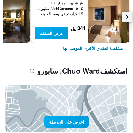
3 نجوم
ممتاز 8.6
Nishi 3chome 10 10, سابورو, اليابان
1.9 كيلومتر عن وسط المدينة
241 ﷼
عرض الصفقة
مشاهدة الفنادق الأخرى الموصى بها
استكشفChuo Ward, سابورو
اعرض على الخريطة