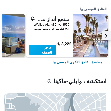
الفنادق الموصى بها
منتجع أنداز ماوي في وايليا - أحد منتجعات حياة
3550 Wailea Alanui Drive, وايلي-ماكينا, ماوي, HI, الولايات المتحدة الأميريكية
0.4 كيلومتر عن وسط المدينة
3,222 ﷼
عرض
الصفقة
مشاهدة الفنادق الأخرى الموصى بها
استكشف وايلي-ماكينا