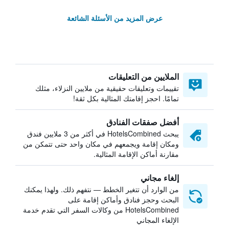
عرض المزيد من الأسئلة الشائعة
الملايين من التعليقات
تقييمات وتعليقات حقيقية من ملايين النزلاء، مثلك
تمامًا. احجز إقامتك المثالية بكل ثقة!
أفضل صفقات الفنادق
يبحث HotelsCombined في أكثر من 3 ملايين فندق
ومكان إقامة ويجمعهم في مكان واحد حتى تتمكن من
مقارنة أماكن الإقامة المثالية.
إلغاء مجاني
من الوارد أن تتغير الخطط — نتفهم ذلك. ولهذا يمكنك
البحث وحجز فنادق وأماكن إقامة على
HotelsCombined من وكالات السفر التي تقدم خدمة
الإلغاء المجاني