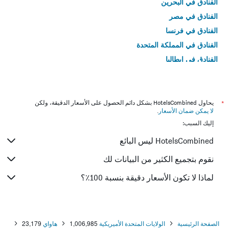
الفنادق في البحرين
الفنادق في مصر
الفنادق في فرنسا
الفنادق في المملكة المتحدة
الفنادق في إيطاليا
الفنادق في تايلاند
*
يحاول HotelsCombined بشكل دائم الحصول على الأسعار الدقيقة، ولكن
لا يمكن ضمان الأسعار
.
إليك السبب:
HotelsCombined ليس البائع
نقوم بتجميع الكثير من البيانات لك
لماذا لا تكون الأسعار دقيقة بنسبة 100٪؟
الصفحة الرئيسية
الولايات المتحدة الأميريكية
1,006,985
هاواي
23,179