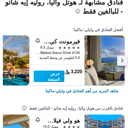
فنادق مشابهة لـ هوتل واليا، روليه إيه شاتو
- للبالغين فقط
أفضل الفنادق في وايلي-ماكينا
فيرمونت كي لاني، ماوي
5 نجوم
ممتاز 9.3
4100 Wailea Alanui Drive, وايلي-ماكينا, ماوي, HI, الولايات المتحدة الأميريكية
0.0 كيلومتر عن وسط المدينة
3,220 ﷼
عرض
الصفقة
شاهد المزيد من أهم الفنادق في وايلي-ماكينا
فنادق بالقرب من هوتل واليا، روليه إيه شاتو - للبالغين فقط
هو ولي فيلاس آت جراند وايليا
4 نجوم
ممتاز 10.0