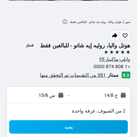
صور لـ هوتل واليا، روليه إيه شاتو - للبالغين فقط
هوتل واليا، روليه إيه شاتو - للبالغين فقط
فندق
5 نجوم
وايلي-ماكينا، HI
+1 808 874 0500
ممتاز
351 من التقييمات تم التحقق منها
9.3
ج 14/8
-
س 15/8
2 من الضيوف، غرفة واحدة
بحث