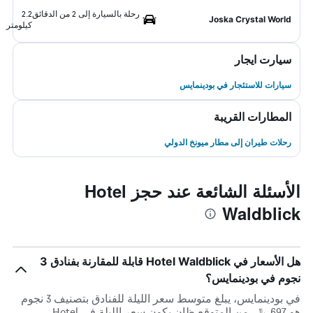
رحلة بالسيارة إلى 2 من الدقائق
2.2
Joska Crystal World
كيلومتر
سيارت ايجار
سيارات للاستئجار في بودينمايس
المطارات القريبة
رحلات طيران إلى مطار ميونخ الدولي
الأسئلة الشائعة عند حجز Hotel
Waldblick
هل الأسعار في Hotel Waldblick قابلة للمقارنة بفنادق 3
نجوم في بودينمايس؟
في بودينمايس، يبلغ متوسط ​​سعر الليلة للفنادق بتصنيف 3 نجوم
هو 697 ﷼. من المتوقع ظان يكون سعر الليلة في Hotel