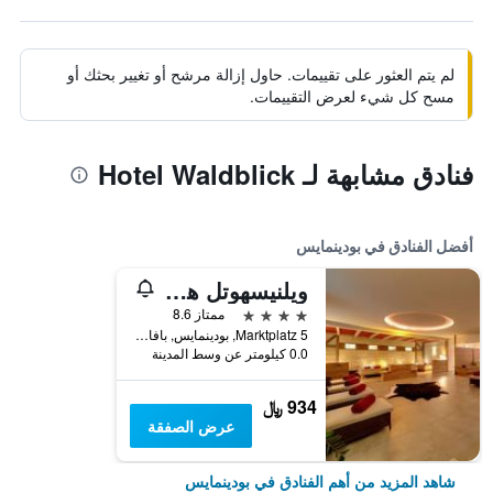
لم يتم العثور على تقييمات. حاول إزالة مرشح أو تغيير بحثك أو
مسح كل شيء لعرض التقييمات.
فنادق مشابهة لـ Hotel Waldblick
أفضل الفنادق في بودينمايس
ويلنيسهوتل هوبراو هاوس
4 نجوم
ممتاز 8.6
Marktplatz 5, بودينمايس, بافاريا, ألمانيا
0.0 كيلومتر عن وسط المدينة
934 ﷼
عرض الصفقة
شاهد المزيد من أهم الفنادق في بودينمايس