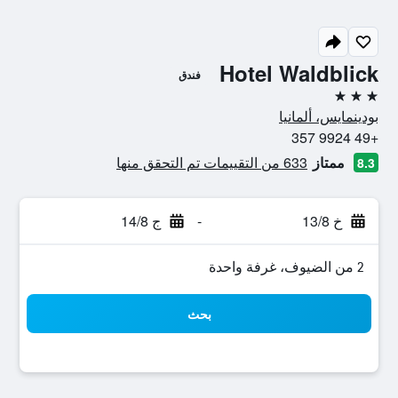
Hotel Waldblick
فندق
3 نجوم
بودينمايس، ألمانيا
+49 9924 357
ممتاز
633 من التقييمات تم التحقق منها
8.3
خ 13/8
-
ج 14/8
2 من الضيوف، غرفة واحدة
بحث