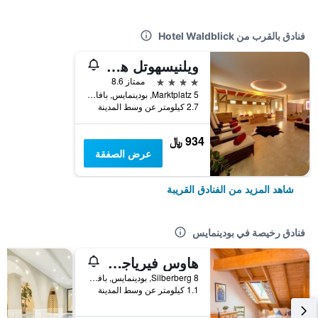
فنادق بالقرب من Hotel Waldblick
ويلنيسهوتل هوبراو هاوس
4 نجوم
ممتاز 8.6
Marktplatz 5, بودينمايس, بافاريا, ألمانيا
2.7 كيلومتر عن وسط المدينة
934 ﷼
عرض الصفقة
شاهد المزيد من الفنادق القريبة
فنادق رخيصة في بودينمايس
هاوس فيرياجيسايتن
Silberberg 8, بودينمايس, بافاريا, ألمانيا
1.1 كيلومتر عن وسط المدينة