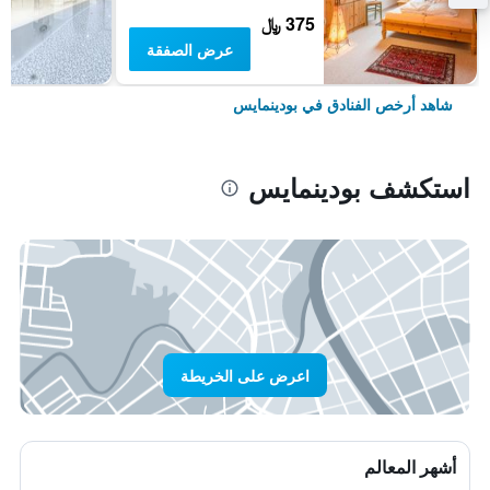
375 ﷼
عرض الصفقة
شاهد أرخص الفنادق في بودينمايس
استكشف بودينمايس
اعرض على الخريطة
أشهر المعالم