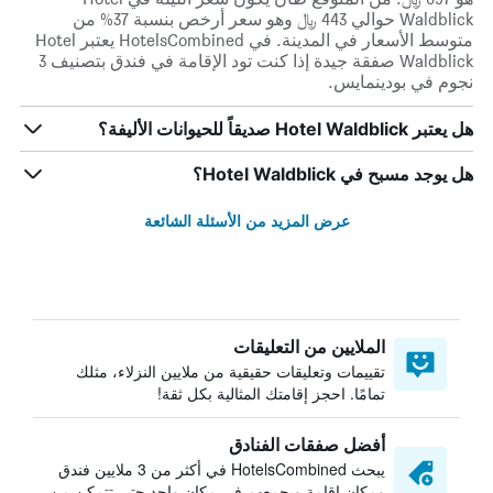
Waldblick حوالي 443 ﷼ وهو سعر أرخص بنسبة 37% من
متوسط الأسعار في المدينة. في HotelsCombined يعتبر Hotel
Waldblick صفقة جيدة إذا كنت تود الإقامة في فندق بتصنيف 3
نجوم في بودينمايس.
هل يعتبر Hotel Waldblick صديقاً للحيوانات الأليفة؟
هل يوجد مسبح في Hotel Waldblick؟
عرض المزيد من الأسئلة الشائعة
الملايين من التعليقات
تقييمات وتعليقات حقيقية من ملايين النزلاء، مثلك
تمامًا. احجز إقامتك المثالية بكل ثقة!
أفضل صفقات الفنادق
يبحث HotelsCombined في أكثر من 3 ملايين فندق
ومكان إقامة ويجمعهم في مكان واحد حتى تتمكن من