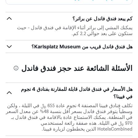
كم يبعد فندق فاندل عن براتر؟
يمكنك المشي إلى براتر أثناء الإقامة في فندق فاندل - حيث
ستكون على بعد حوالي 2.2 كم.
هل فندق فاندل قريب من Karlsplatz Museum؟
الأسئلة الشائعة عند حجز فندق فاندل
هل الأسعار في فندق فاندل قابلة للمقارنة بفنادق 4 نجوم
في فيينا؟
تكلف فنادق فيينا المصنفة 4 نجوم عادة 655 ﷼ في الليلة ، ولكن
وسطياً يتوفر فندق فاندل بسعر أقل بنسبة 48% عن معدل السعر
في المنطقة. يمكنك الاستمتاع عادة بالاقامة في فندق فاندل بـ
970 ﷼ في الليلة. هذه صفقة رائعة لمستخدمي
HotelsCombined الذين يخططون لزيارة فيينا.