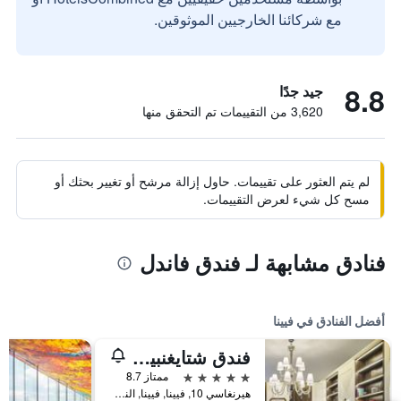
مع شركائنا الخارجيين الموثوقين.
8.8
جيد جدًا
3,620 من التقييمات تم التحقق منها
لم يتم العثور على تقييمات. حاول إزالة مرشح أو تغيير بحثك أو
مسح كل شيء لعرض التقييمات.
فنادق مشابهة لـ فندق فاندل
أفضل الفنادق في فيينا
فندق شتايغنبيرغر هيرنهوف
5 نجوم
ممتاز 8.7
هيرنغاسي 10, فيينا, فيينا, النمسا