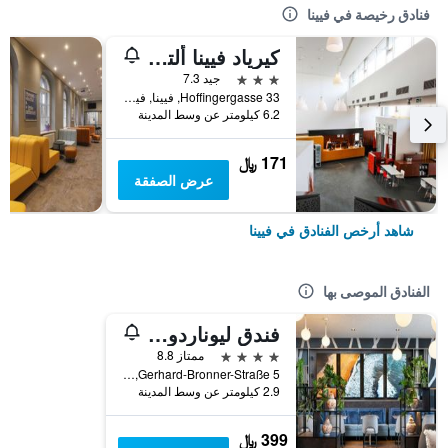
فنادق رخيصة في فيينا
كيرياد فيينا ألتمانسدورف
3 نجوم
جيد 7.3
Hoffingergasse 33, فيينا, فيينا, النمسا
6.2 كيلومتر عن وسط المدينة
171 ﷼
عرض الصفقة
شاهد أرخص الفنادق في فيينا
الفنادق الموصى بها
فندق ليوناردو فيينا هابتبانهوف
4 نجوم
ممتاز 8.8
Gerhard-Bronner-Straße 5, فيينا, فيينا, النمسا
2.9 كيلومتر عن وسط المدينة
399 ﷼