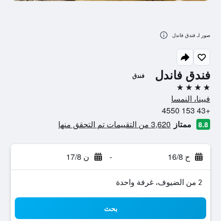
صور لـ فندق فاندل
فندق فاندل
فندق
4 نجوم
فيينا، النمسا
+43 153 4550
ممتاز
3,620 من التقييمات تم التحقق منها
8.8
ح 16/8
-
ن 17/8
2 من الضيوف، غرفة واحدة
بحث