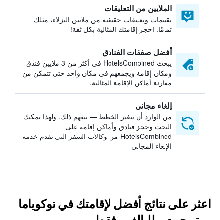
الملايين من التعليقات
تقييمات وتعليقات حقيقية من ملايين النزلاء، مثلك
تمامًا. احجز إقامتك المثالية بكل ثقة!
أفضل صفقات الفنادق
يبحث HotelsCombined في أكثر من 3 ملايين فندق
ومكان إقامة ويجمعهم في مكان واحد حتى تتمكن من
مقارنة أماكن الإقامة المثالية.
إلغاء مجاني
من الوارد أن تتغير الخطط — نتفهم ذلك. ولهذا يمكنك
البحث وحجز فنادق وأماكن إقامة على
HotelsCombined من وكالات السفر التي تقدم خدمة
الإلغاء المجاني
اعثر على نتائج أفضل لإقامتك في توكوياما
ووتر جيت - للبالغين فقط