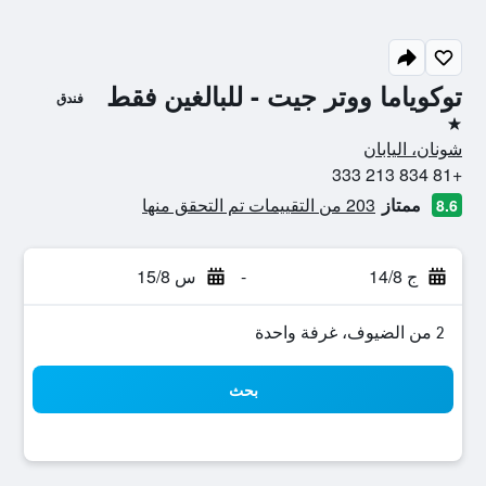
توكوياما ووتر جيت - للبالغين فقط
فندق
نجمة واحدة
شونان، اليابان
+81 834 213 333
ممتاز
203 من التقييمات تم التحقق منها
8.6
ج 14/8
-
س 15/8
2 من الضيوف، غرفة واحدة
بحث