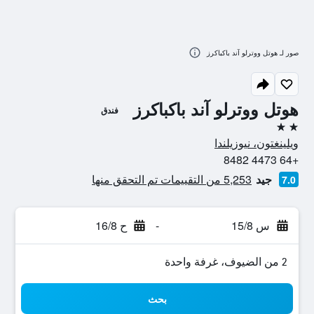
صور لـ هوتل ووترلو آند باكباكرز
هوتل ووترلو آند باكباكرز
فندق
2 نجمتين
ويلينغتون، نيوزيلندا
+64 4473 8482
جيد
5,253 من التقييمات تم التحقق منها
7.0
س 15/8
-
ح 16/8
2 من الضيوف، غرفة واحدة
بحث