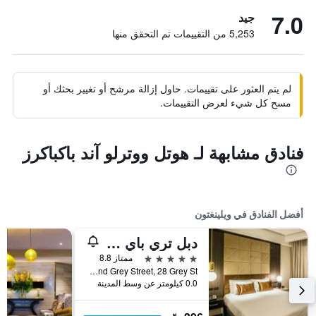
7.0
جيد
5,253 من التقييمات تم التحقق منها
لم يتم العثور على تقييمات. حاول إزالة مرشح أو تغيير بحثك أو
مسح كل شيء لعرض التقييمات.
فنادق مشابهة لـ هوتل ووترلو آند باكباكرز
أفضل الفنادق في ويلينغتون
دبل تري باي هيلتون ويلينغتون
5 نجوم
ممتاز 8.8
Corner of Lambton Quay And Grey Street, 28 Grey St, ويلينغتون, نيوزيلندا
0.0 كيلومتر عن وسط المدينة