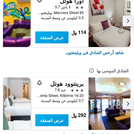
أورا هوتل
2 نجمتين
لا بأس 5.7
95 Manners Street, ويلينغتون, نيوزيلندا
0.5 كيلومتر عن وسط المدينة
114 ﷼
عرض الصفقة
شاهد أرخص الفنادق في ويلينغتون
الفنادق الموصى بها
برينتوود هوتل
3 نجوم
جيد 7.8
16-20 Kemp Street, Kilbirnie, ويلينغتون, نيوزيلندا
3.7 كيلومتر عن وسط المدينة
292 ﷼
عرض الصفقة