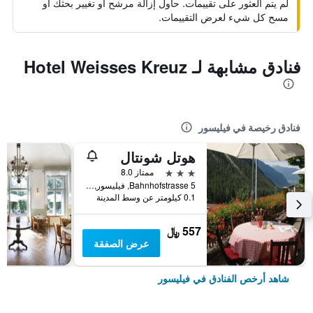
لم يتم العثور على تقييمات. حاول إزالة مرشح أو تغيير بحثك أو
مسح كل شيء لعرض التقييمات.
فنادق مشابهة لـ Hotel Weisses Kreuz
فنادق رخيصة في فيليسور
هوتل شونتال
3 نجوم
ممتاز 8.0
Bahnhofstrasse 5, فيليسور, كانتون غراوبوندن, سويسرا
0.1 كيلومتر عن وسط المدينة
557 ﷼
عرض الصفقة
شاهد أرخص الفنادق في فيليسور