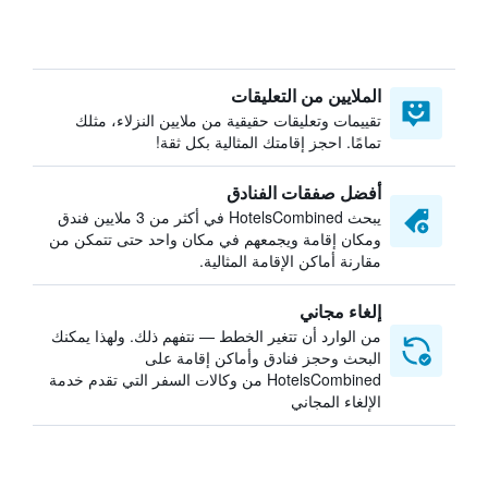
الملايين من التعليقات
تقييمات وتعليقات حقيقية من ملايين النزلاء، مثلك
تمامًا. احجز إقامتك المثالية بكل ثقة!
أفضل صفقات الفنادق
يبحث HotelsCombined في أكثر من 3 ملايين فندق
ومكان إقامة ويجمعهم في مكان واحد حتى تتمكن من
مقارنة أماكن الإقامة المثالية.
إلغاء مجاني
من الوارد أن تتغير الخطط — نتفهم ذلك. ولهذا يمكنك
البحث وحجز فنادق وأماكن إقامة على
HotelsCombined من وكالات السفر التي تقدم خدمة
الإلغاء المجاني