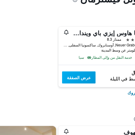
فيينا هاوس إيزي باي ويندام أوسنابروك
ممتاز 8.3
Neuer Graben 39, أوسنابروك, ساكسونيا السفلى, ألمانيا
خدمة النقل من وإلى المطار
سبا
عرض الصفقة
ط في الليلة
روك
هوف