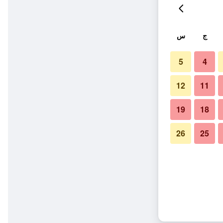
ج
س
5
4
12
11
19
18
26
25