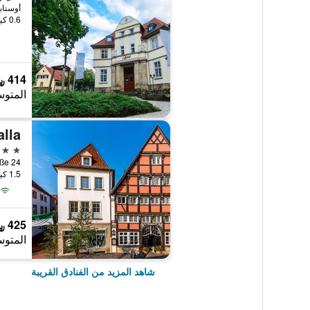
أوسناب
0.6 كيلومتر عن وسط المدينة
414 ﷼
المتوس
lla
4 نجوم
Bierstraße 24, أوسناب
1.5 كيلومتر عن وسط المدينة
425 ﷼
المتوس
شاهد المزيد من الفنادق القريبة