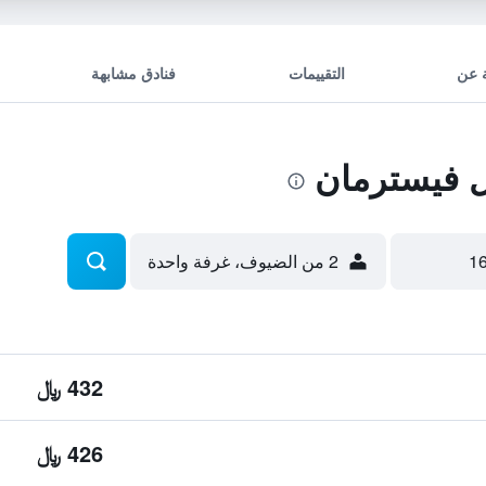
 عن
التقييمات
فنادق مشابهة
 فيسترمان
2 من الضيوف، غرفة واحدة
432 ﷼
426 ﷼