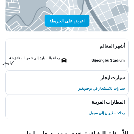
اعرض على الخريطة
أشهر المعالم
رحلة بالسيارة إلى 8 من الدقائق
4.3
Uijeongbu Stadium
كيلومتر
سيارت ايجار
سيارات للاستئجار في يوجيونغبو
المطارات القريبة
رحلات طيران إلى سيول
الأسئلة الشائعة عند حجز هوتل ياجا