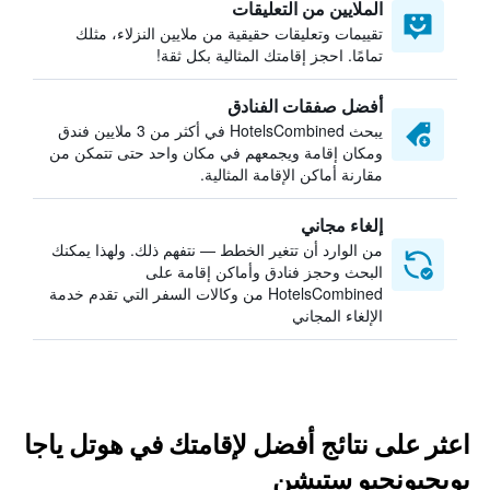
الملايين من التعليقات
تقييمات وتعليقات حقيقية من ملايين النزلاء، مثلك
تمامًا. احجز إقامتك المثالية بكل ثقة!
أفضل صفقات الفنادق
يبحث HotelsCombined في أكثر من 3 ملايين فندق
ومكان إقامة ويجمعهم في مكان واحد حتى تتمكن من
مقارنة أماكن الإقامة المثالية.
إلغاء مجاني
من الوارد أن تتغير الخطط — نتفهم ذلك. ولهذا يمكنك
البحث وحجز فنادق وأماكن إقامة على
HotelsCombined من وكالات السفر التي تقدم خدمة
الإلغاء المجاني
اعثر على نتائج أفضل لإقامتك في هوتل ياجا
يويجيونجبو ستيشن