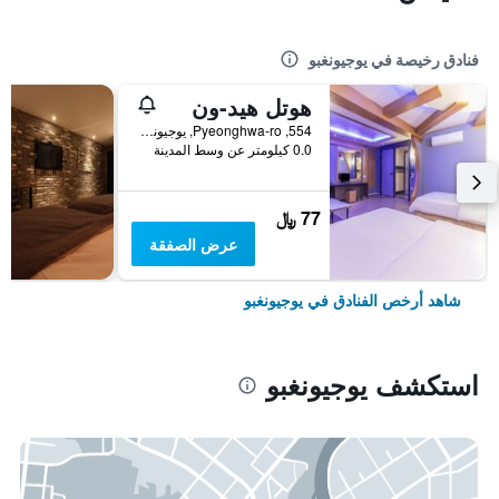
فنادق رخيصة في يوجيونغبو
هوتل هيد-ون
554, Pyeonghwa-ro, يوجيونغبو, كوريا الجنوبية
0.0 كيلومتر عن وسط المدينة
77 ﷼
عرض الصفقة
شاهد أرخص الفنادق في يوجيونغبو
استكشف يوجيونغبو