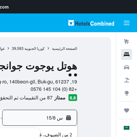
.com
رحلات طيران
الصفحة الرئيسية
كوريا الجنوبية
39,583
غوا
فنادق
هوتل يوجوت جوانج
سيارات
تقييم فئة 2
حزم العروض
19, Jungheung-ro, 140beon-gil, Buk-gu, 61237, غوانغجو, Gwangju, كوريا الجنوبية
+82 (0) 104 145 0576
استكشاف
ممتاز
87 من التقييمات تم التحقق منها
8.8
رحلات
س 15/8
-
العَرَبِيَّة
2 من الضيوف، غرفة واحدة