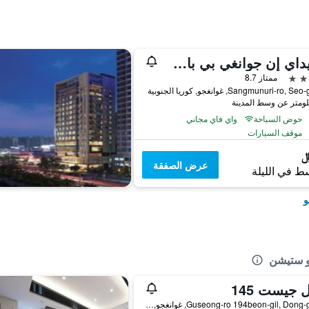
هوليداي إن جوانغي بي باي آيتش جي
ممتاز 8.7
حوض السباحة
واي فاي مجاني
موقف السيارات
عرض الصفقة
ط في الليلة
و
و ستيشن
 جيست 145
19, Guseong-ro 194beon-gil, Dong-gu, غوانغجو, كوريا الجنوبية