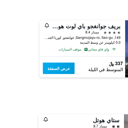
بريف جوانغجو باي لوت هوتلز فومرلي رامادا بلازا باي ويندام جوانغجو)
4 نجوم
ممتاز 8.4
149, Sangmujayu-ro, Seo-gu, غوانغجو, كوريا الجنوبية
0.0 كيلومتر عن وسط المدينة
واي فاي مجاني
موقف السيارات
337 ﷼
عرض الصفقة
المتوسط في الليلة
ستاي هوتل
تقييم فئة 2
ممتاز 8.7