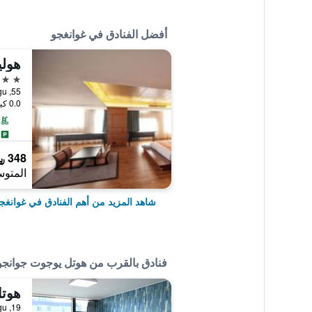
أفضل الفنادق في غوانغجو
4 نجوم
55, Sangmunuri-ro, Seo-gu, غوانغجو, كوريا الجنوبية
0.0 كيلومتر عن وسط المدينة
348 ﷼
المتوس
شاهد المزيد من أهم الفنادق في غوانغج
فنادق بالقرب من هوتل يوجوت جوانج
هوتل