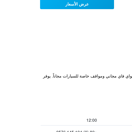
عرض الأسعار
Hotel Yoegieottae Gwangju " في غوانغجو، على بعد 1.9 كم من Gwangju Art Street، ويتميز بواي فاي مجاني ومواقف خاصة للسيارات مجاناً. يوفر
12:00