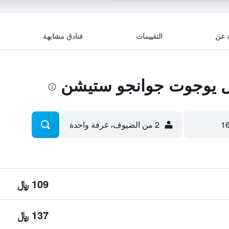
 عن
التقييمات
فنادق مشابهة
 يوجوت جوانجو ستيشن
2 من الضيوف، غرفة واحدة
109 ﷼
137 ﷼