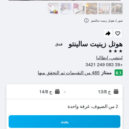
صور لـ هوتل زينيت سالينتو
هوتل زينيت سالينتو
فندق
3 نجوم
ليتشي، إيطاليا
+39 083 249 3421
ممتاز
485 من التقييمات تم التحقق منها
8.1
خ 13/8
-
ج 14/8
2 من الضيوف، غرفة واحدة
بحث