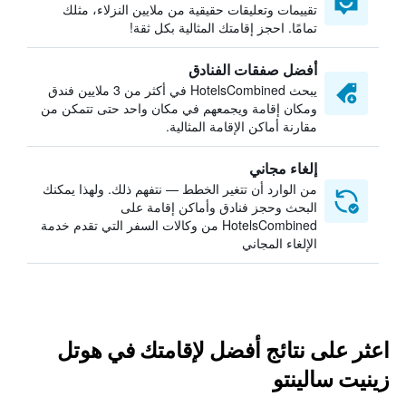
تقييمات وتعليقات حقيقية من ملايين النزلاء، مثلك
تمامًا. احجز إقامتك المثالية بكل ثقة!
أفضل صفقات الفنادق
يبحث HotelsCombined في أكثر من 3 ملايين فندق
ومكان إقامة ويجمعهم في مكان واحد حتى تتمكن من
مقارنة أماكن الإقامة المثالية.
إلغاء مجاني
من الوارد أن تتغير الخطط — نتفهم ذلك. ولهذا يمكنك
البحث وحجز فنادق وأماكن إقامة على
HotelsCombined من وكالات السفر التي تقدم خدمة
الإلغاء المجاني
اعثر على نتائج أفضل لإقامتك في هوتل
زينيت سالينتو