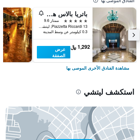
الفنادق الموصى بها
باتريا بالاس هوتل ليتس - ليدينج هوتلز أوف ذا وورلد
5 نجوم
ممتاز 9.6
Piazzetta Riccardi 13, ليتشي, مقاطعة ليتشي, إيطاليا
0.3 كيلومتر عن وسط المدينة
1,292 ﷼
عرض
الصفقة
مشاهدة الفنادق الأخرى الموصى بها
استكشف ليتشي