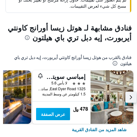
مسح كل شيء لعرض التقييمات.
فنادق مشابهة لـ هوتل زيسا أورانج كاونتي
أيربورت، إيه دبل تري باي هيلتون
فنادق بالقرب من هوتل زيسا أورانج كاونتي أيربورت، إيه دبل تري باي
هيلتون
إمباسي سويتس باي هيلتون سانتا آنا أورانج كاونتي أيربورت
3 نجوم
لا بأس 5.6
1325 East Dyer Road, سانتا انا, CA, الولايات المتحدة الأميريكية
1.5 كيلومتر عن وسط المدينة
478 ﷼
عرض الصفقة
شاهد المزيد من الفنادق القريبة