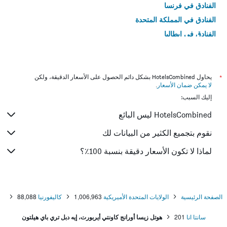
الفنادق في فرنسا
الفنادق في المملكة المتحدة
الفنادق في إيطاليا
الفنادق في تايلاند
*
يحاول HotelsCombined بشكل دائم الحصول على الأسعار الدقيقة، ولكن
لا يمكن ضمان الأسعار
.
إليك السبب:
HotelsCombined ليس البائع
نقوم بتجميع الكثير من البيانات لك
لماذا لا تكون الأسعار دقيقة بنسبة 100٪؟
الصفحة الرئيسية
الولايات المتحدة الأميريكية
1,006,963
كاليفورنيا
88,088
سانتا انا
201
هوتل زيسا أورانج كاونتي أيربورت، إيه دبل تري باي هيلتون