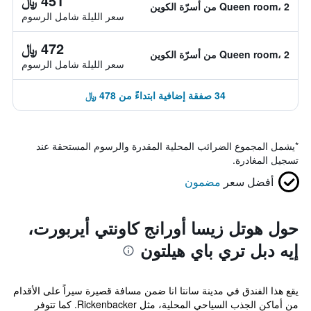
451 ﷼
Queen room، 2 من أسرّة الكوين
سعر الليلة شامل الرسوم
472 ﷼
Queen room، 2 من أسرّة الكوين
سعر الليلة شامل الرسوم
34 صفقة إضافية ابتداءً من 478 ﷼
*
يشمل المجموع الضرائب المحلية المقدرة والرسوم المستحقة عند
تسجيل المغادرة.
أفضل سعر
مضمون
حول هوتل زيسا أورانج كاونتي أيربورت،
إيه دبل تري باي هيلتون
يقع هذا الفندق في مدينة سانتا انا ضمن مسافة قصيرة سيراً على الأقدام
من أماكن الجذب السياحي المحلية، مثل Rickenbacker. كما تتوفر