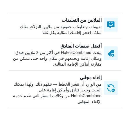
الملايين من التعليقات
تقييمات وتعليقات حقيقية من ملايين النزلاء، مثلك
تمامًا. احجز إقامتك المثالية بكل ثقة!
أفضل صفقات الفنادق
يبحث HotelsCombined في أكثر من 3 ملايين فندق
ومكان إقامة ويجمعهم في مكان واحد حتى تتمكن من
مقارنة أماكن الإقامة المثالية.
إلغاء مجاني
من الوارد أن تتغير الخطط — نتفهم ذلك. ولهذا يمكنك
البحث وحجز فنادق وأماكن إقامة على
HotelsCombined من وكالات السفر التي تقدم خدمة
الإلغاء المجاني