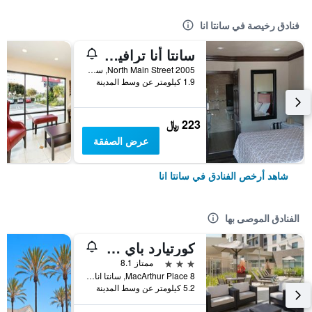
فنادق رخيصة في سانتا انا
سانتا أنا ترافيل إن
2005 North Main Street, سانتا انا, CA, الولايات المتحدة الأميريكية
1.9 كيلومتر عن وسط المدينة
223 ﷼
عرض الصفقة
شاهد أرخص الفنادق في سانتا انا
الفنادق الموصى بها
كورتيارد باي ماريوت سانتا آنا
3 نجوم
ممتاز 8.1
8 MacArthur Place, سانتا انا, CA, الولايات المتحدة الأميريكية
5.2 كيلومتر عن وسط المدينة