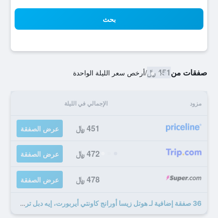
بحث
صفقات من
451 ﷼
/
أرخص سعر الليلة الواحدة
مزود
الإجمالي في الليلة
451 ﷼
عرض الصفقة
472 ﷼
عرض الصفقة
478 ﷼
عرض الصفقة
36 صفقة إضافية لـ هوتل زيسا أورانج كاونتي أيربورت، إيه دبل تري باي هيلتون