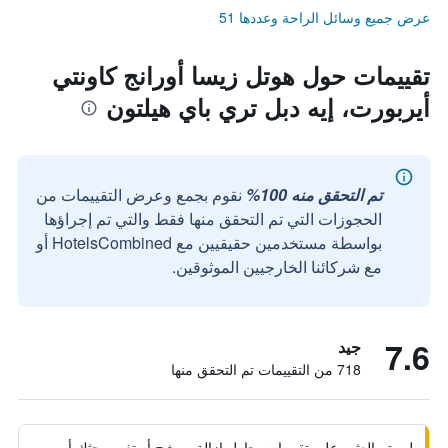
عرض جميع وسائل الراحة وعددها 51
تقييمات حول هوتل زيسا أورانج كاونتي
أيربورت، إيه دبل تري باي هيلتون
تم التحقق منه 100%
نقوم بجمع وعرض التقييمات من
الحجوزات التي تم التحقق منها فقط والتي تم إجراؤها
بواسطة مستخدمين حقيقيين مع HotelsCombined أو
مع شركائنا الخارجيين الموثوقين.
7.6
جيد
718 من التقييمات تم التحقق منها
لم يتم العثور على تقييمات. حاول إزالة مرشح أو تغيير بحثك أو