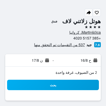
هوتل زلاتني لاف
فندق
4 نجوم
Martinšćica، كرواتيا
+385 5157 4020
جيد
537 من التقييمات تم التحقق منها
7.6
ح 16/8
-
ن 17/8
2 من الضيوف، غرفة واحدة
بحث