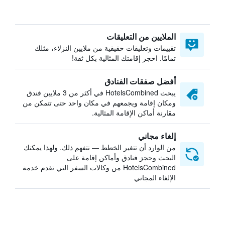
الملايين من التعليقات
تقييمات وتعليقات حقيقية من ملايين النزلاء، مثلك
تمامًا. احجز إقامتك المثالية بكل ثقة!
أفضل صفقات الفنادق
يبحث HotelsCombined في أكثر من 3 ملايين فندق
ومكان إقامة ويجمعهم في مكان واحد حتى تتمكن من
مقارنة أماكن الإقامة المثالية.
إلغاء مجاني
من الوارد أن تتغير الخطط — نتفهم ذلك. ولهذا يمكنك
البحث وحجز فنادق وأماكن إقامة على
HotelsCombined من وكالات السفر التي تقدم خدمة
الإلغاء المجاني