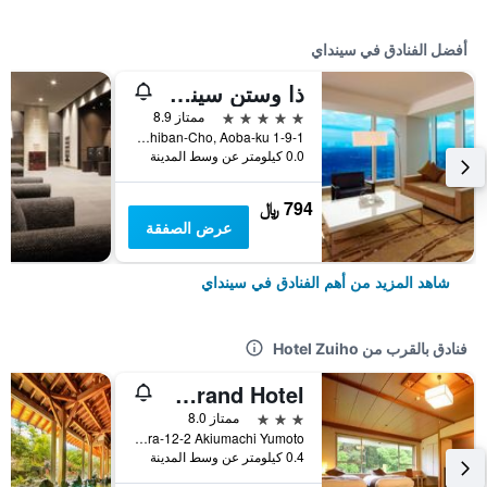
أفضل الفنادق في سينداي
ذا وستن سينداي
5 نجوم
ممتاز 8.9
1-9-1 Ichiban-Cho, Aoba-ku, سينداي, اليابان
0.0 كيلومتر عن وسط المدينة
794 ﷼
عرض الصفقة
شاهد المزيد من أهم الفنادق في سينداي
فنادق بالقرب من Hotel Zuiho
Akiu Grand Hotel
3 نجوم
ممتاز 8.0
Biwahara-12-2 Akiumachi Yumoto, سينداي, اليابان
0.4 كيلومتر عن وسط المدينة