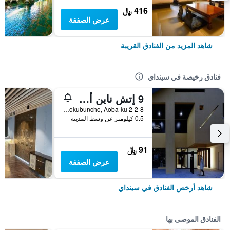
416 ﷼
عرض الصفقة
شاهد المزيد من الفنادق القريبة
فنادق رخيصة في سينداي
9 إتش ناين أوارز سنداي
2-2-8 Kokubuncho, Aoba-ku, سينداي, اليابان
0.5 كيلومتر عن وسط المدينة
91 ﷼
عرض الصفقة
شاهد أرخص الفنادق في سينداي
الفنادق الموصى بها