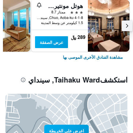
هوتل مونتيري سينداي
3 نجوم
ممتاز 8.7
4-1-8 Chuo, Aoba-ku, سينداي, اليابان
1.5 كيلومتر عن وسط المدينة
289 ﷼
عرض الصفقة
مشاهدة الفنادق الأخرى الموصى بها
استكشفTaihaku Ward, سينداي
اعرض على الخريطة